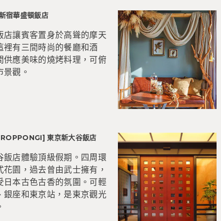
U] 新宿華盛頓飯店
飯店讓賓客置身於高聳的摩天
這裡有三間時尚的餐廳和酒
間供應美味的燒烤料理，可俯
市景觀。
・ROPPONGI] 東京新大谷飯店
谷飯店體驗頂級假期。四周環
式花園，過去曾由武士擁有，
受日本古色古香的氛圍。可輕
、銀座和東京站，是東京觀光
。