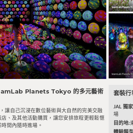
mLab Planets Tokyo 的多元藝術
套裝行
JAL 獨
ts Tokyo，讓自己沉浸在數位藝術與大自然的完美交融
場
飯店、及其他活動購買，讓您安排旅程更輕鬆愜
目的地:
業時間內隨時進場。
體驗類型