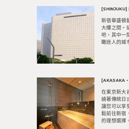
[SHINJUK
新宿華盛頓
大樓之間。
吧，其中一
瞰迷人的城
[AKASAKA
在東京新大
繞著傳統日
讓您可以享
鬆前往新宿
的理想選擇