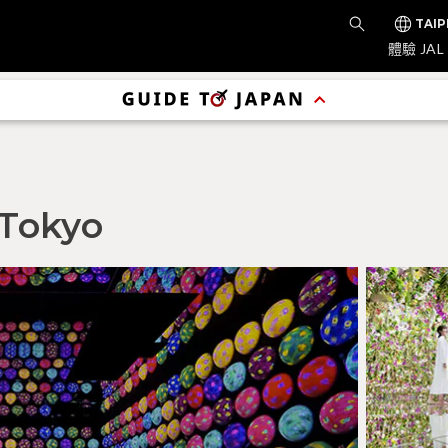
TAIP
體驗 JAL
 Tokyo