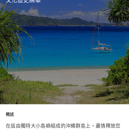
文化歷史精華
概述
在這由獨特大小島嶼組成的沖繩群島上，盡情釋放您