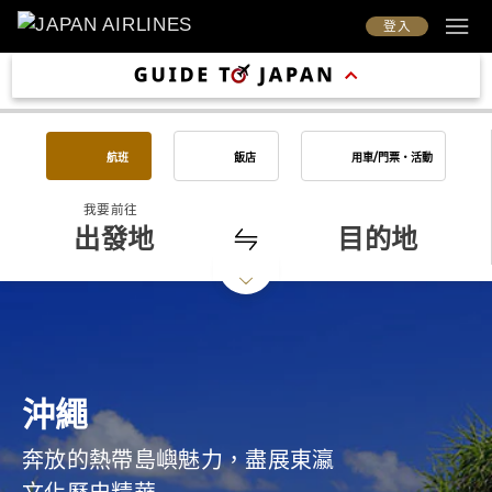
登入
航班
飯店
用車/門票・活動
我要前往
出發地
目的地
沖繩
奔放的熱帶島嶼魅力，盡展東瀛