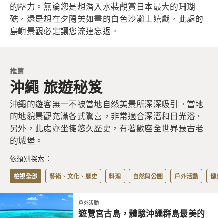
的壓力。無論您是想潛入水裝觀賞日本最大的珊瑚
礁，還是想在夕陽美如畫的白色沙灘上嬉戲，此處的
島嶼景觀必定讓您流連忘返。
推薦
沖繩 旅遊秘笈
沖繩的遊客無一不被當地自然美景所深深吸引。當地
的地貌景觀充滿各式驚喜，非常適合深潛和日光浴。
另外，此處亦坐擁悠久歷史，有著數座全世界最古老
的城堡。
依類別探索：
檢視全部
藝術、文化、歷史
料理
自然與公園
戶外活動
健
戶外活動
遊覽宮古島，體驗沖繩群島最美的