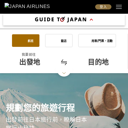
登入
航班
飯店
用車/門票・活動
我要前往
出發地
目的地
規劃您的旅遊行程
出發前往日本旅行前，瞭解日本