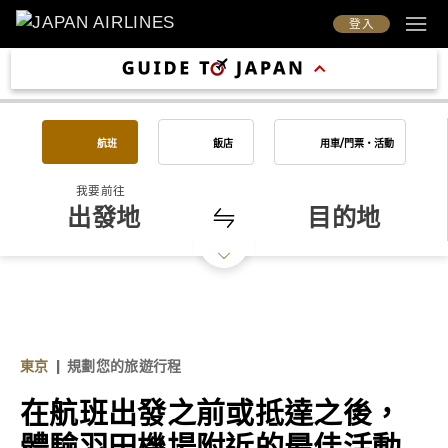
登入
航班
飯店
用車/門票・活動
我要前往
出發地
目的地
東京
|
規劃您的旅遊行程
在航班出發之前或抵達之後，
體驗羽田機場附近的最佳活動