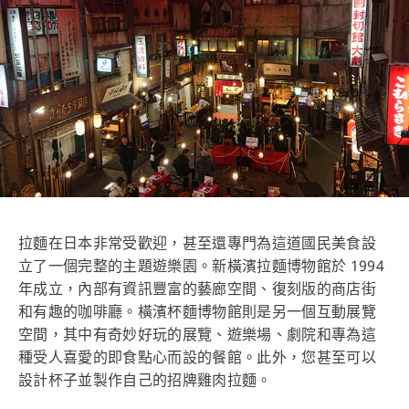
拉麵在日本非常受歡迎，甚至還專門為這道國民美食設
立了一個完整的主題遊樂園。新橫濱拉麵博物館於 1994
年成立，內部有資訊豐富的藝廊空間、復刻版的商店街
和有趣的咖啡廳。橫濱杯麵博物館則是另一個互動展覽
空間，其中有奇妙好玩的展覽、遊樂場、劇院和專為這
種受人喜愛的即食點心而設的餐館。此外，您甚至可以
設計杯子並製作自己的招牌雞肉拉麵。