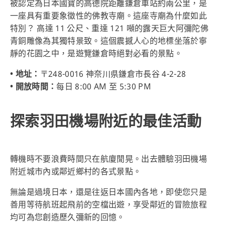
被認定為日本國寶的高德院距離鎌倉車站約兩公里，是
一座具有重要象徵性的佛教寺廟。這座寺廟為什麼如此
特別？ 高達 11 公尺、重達 121 噸的露天巨大阿彌陀佛
青銅雕像為其獨特景致。這個震撼人心的地標坐落於寧
靜的花園之中，是遊覽鎌倉時絕對必看的景點。
• 地址：
〒248-0016 神奈川県鎌倉市長谷 4-2-28
• 開放時間：
每日 8:00 AM 至 5:30 PM
探索羽田機場附近的最佳活動
轉機時不要浪費時間只在航廈閒晃。出去體驗羽田機場
附近城市內或鄰近鄉村的各式景點。
無論是過境日本，還是往返日本國內各地，即使您只是
善用等待航班起飛前的空檔出遊，享受鄰近的冒險旅程
均可為您創造歷久彌新的回憶。