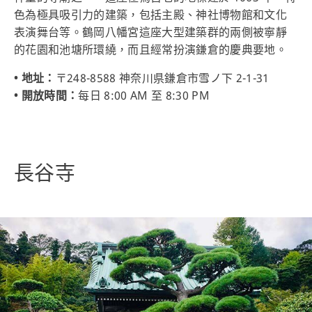
色為極具吸引力的建築，包括主殿、神社博物館和文化
表演舞台等。鶴岡八幡宮這座大型建築群的兩側被寧靜
的花園和池塘所環繞，而且經常扮演鎌倉的慶典要地。
• 地址：
〒248-8588 神奈川県鎌倉市雪ノ下 2-1-31
• 開放時間：
每日 8:00 AM 至 8:30 PM
長谷寺