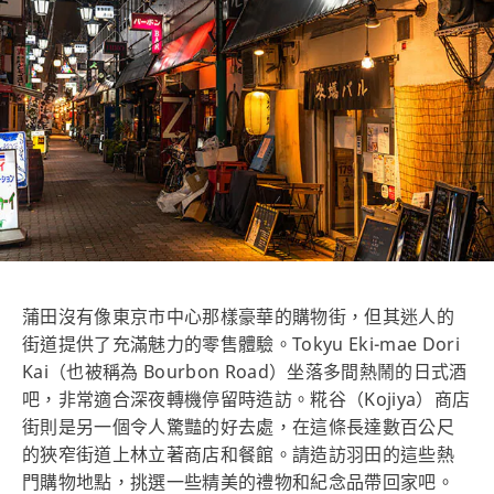
蒲田沒有像東京市中心那樣豪華的購物街，但其迷人的
街道提供了充滿魅力的零售體驗。Tokyu Eki-mae Dori
Kai（也被稱為 Bourbon Road）坐落多間熱鬧的日式酒
吧，非常適合深夜轉機停留時造訪。糀谷（Kojiya）商店
街則是另一個令人驚豔的好去處，在這條長達數百公尺
的狹窄街道上林立著商店和餐館。請造訪羽田的這些熱
門購物地點，挑選一些精美的禮物和紀念品帶回家吧。