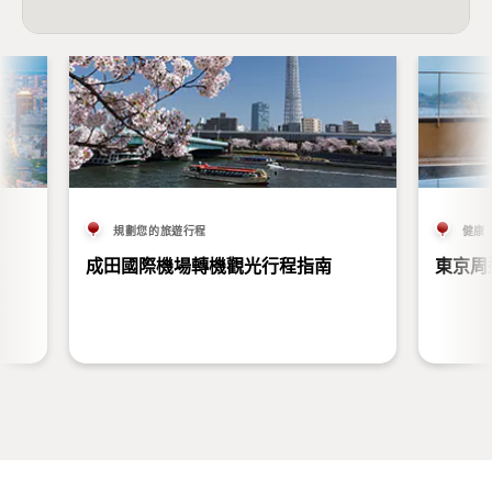
規劃您的旅遊行程
健康
成田國際機場轉機觀光行程指南
東京周