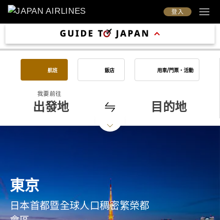
登入
航班
飯店
用車/門票・活動
我要前往
出發地
目的地
東京
日本首都暨全球人口稠密繁榮都