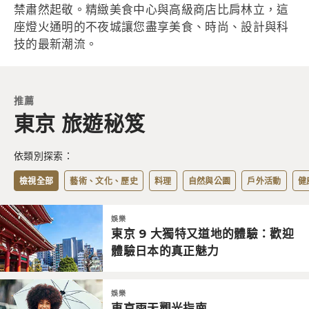
禁肅然起敬。精緻美食中心與高級商店比肩林立，這
座燈火通明的不夜城讓您盡享美食、時尚、設計與科
技的最新潮流。
推薦
東京 旅遊秘笈
依類別探索：
檢視全部
藝術、文化、歷史
料理
自然與公園
戶外活動
健
娛樂
東京 9 大獨特又道地的體驗：歡迎
體驗日本的真正魅力
娛樂
東京雨天觀光指南