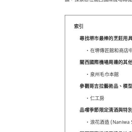
索引
尋找堺市最棒的烹飪用
在堺傳匠館和商店
關西國際機場周邊的其
泉州毛巾本館
參觀哥吉拉藝術品、模
仁工房
品嚐季節限定清酒與特
浪花酒造 (Naniwa 