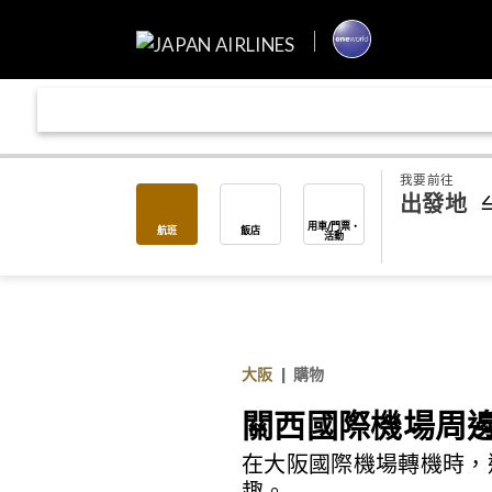
我要前往
出發地
用車/門票・
航班
飯店
活動
大阪
|
購物
關西國際機場周
在大阪國際機場轉機時，