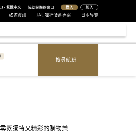
登入
EI - 繁體中文
協助與聯絡窗口
加入
旅遊資訊
JAL 哩程儲蓄專案
日本導覽
艙
搜尋航班
找尋既獨特又精彩的購物樂