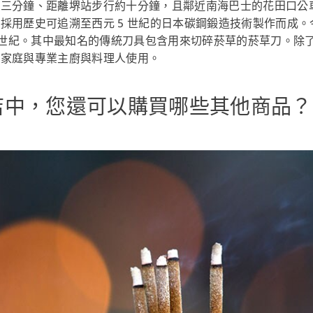
約三分鐘、距離堺站步行約十分鐘，且鄰近南海巴士的花田口公
採用歷史可追溯至西元 5 世紀的日本碳鋼鍛造技術製作而成
6 世紀。其中最知名的傳統刀具包含用來切碎菸草的菸草刀。除
合家庭與專業主廚與料理人使用。
店中，您還可以購買哪些其他商品？