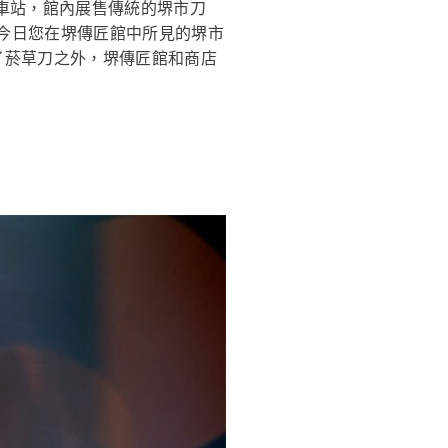
車站，館內展售傳統的堺市刀
。今日您在堺傳匠館中所見的堺市
了菸草刀之外，堺傳匠館和商店