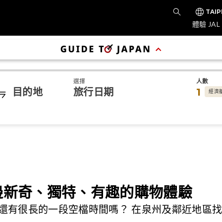
TAIP
體驗 JAL
選擇
人數
目的地
旅行日期
1
經濟
邊新奇、獨特、有趣的購物體驗
還有很長的一段空檔時間嗎？ 在泉州及鄰近地區