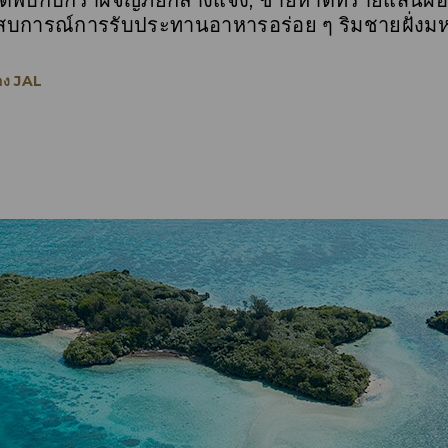
ะได้พบกับกราผจญภัยกลางแจ้ง, ชายหาดทรายแสนผ่อน
บการณ์การรับประทานอาหารอร่อย ๆ ริมชายฝั่งม
อง JAL