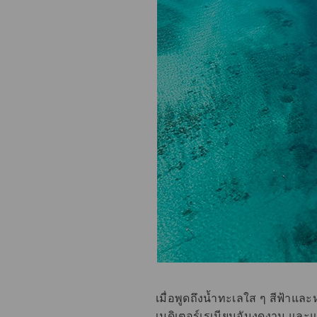
เมื่อพูดถึงน้ำทะเลใส ๆ สีฟ้าแ
เมดิเตอร์เรเนียนอันงดงาม และแม