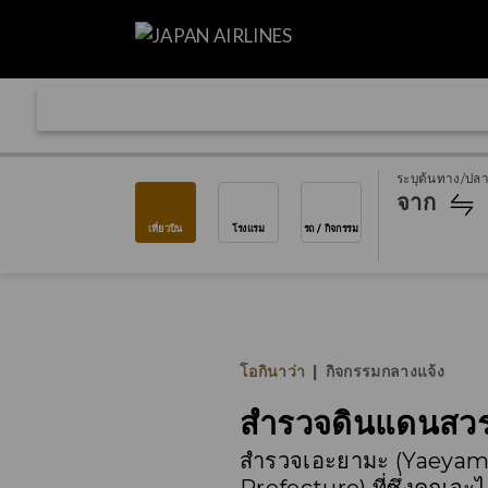
ระบุต้นทาง/ปล
จาก
เที่ยวบิน
โรงแรม
รถ / กิจกรรม
โอกินาว่า
|
กิจกรรมกลางแจ้ง
สำรวจดินแดนสวรรค์
สำรวจเอะยามะ (Yaeyama) ภ