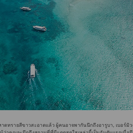
ละหาดทรายสีขาวสะอาดแล้ว ผู้คนอาจพากันนึกถึงอารูบา, เบอร์มิ
้ว่าคุณจะนึกถึงสถานที่ที่มีแดดสดใสเหล่านี้เป็นอันดับแรกเมื่อน