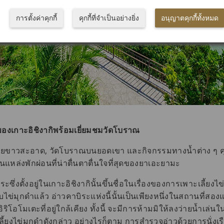
การตั้งค่าคุกกี้
คุกกี้ที่จำเป็นอย่างยิ่ง
อนุญาตคุกกี้ทั้งหมด
ะของเกาะอิชิงากิพร้อมเยี่ยมชมวัดโบราณ
ายขาวสะอาด, วัดโบราณบนยอดเขา และกิจกรรมทางน้ำต่าง ๆ คุ
่งในแหล่งพักผ่อนที่น่าตื่นตาตื่นใจที่สุดของยาเอะยามะ
ิระซึ่งตั้งอยู่ในเกาะอิชิงากินั้นขึ้นชื่อในเรื่องของการเพาะเลี้ยง
ไข่มุกดำแล้ว อ่าวคาบิระแห่งนี้นั้นเป็นเพียงหนึ่งในสถานที่สองแห่
ะอิริโอโมเตะที่อยู่ใกล้เคียง ทั้งนี้ จะมีการห้ามมิให้ลงว่ายน้ำเล
้ยงไข่มุกดำดังกล่าว อย่างไรก็ตาม การสำรวจอ่าวด้วยการนั่งเ