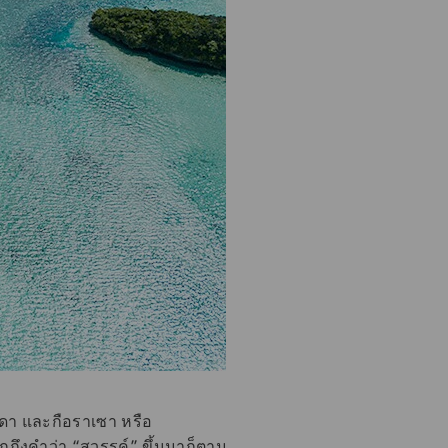
วดา และกือราเซา หรือ
ึกถึงคำว่า “สวรรค์” ขึ้นมาก็ตาม