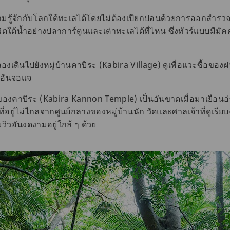
มรู้จักกับโลกใต้ทะเลได้โดยไม่ต้องเปียกปอนด้วยการออกสำรวจไ
วิตใต้น้ำอย่างปลาการ์ตูนและเต่าทะเลได้ที่ไหน ซึ่งทัวร์แบบมีมัคค
ลองเดินไปยังหมู่บ้านคาบิระ (Kabira Village) ดูเพื่อแวะซื้อขอ
นนอันจอแจ
งคาบิระ (Kabira Kannon Temple) เป็นอันขาดเมื่อมาเยือนอ่าว
าที่อยู่ไม่ไกลจากศูนย์กลางของหมู่บ้านนัก วัดและศาลเจ้าที่ดูเรี
มวิวอันงดงามอยู่ใกล้ ๆ ด้วย