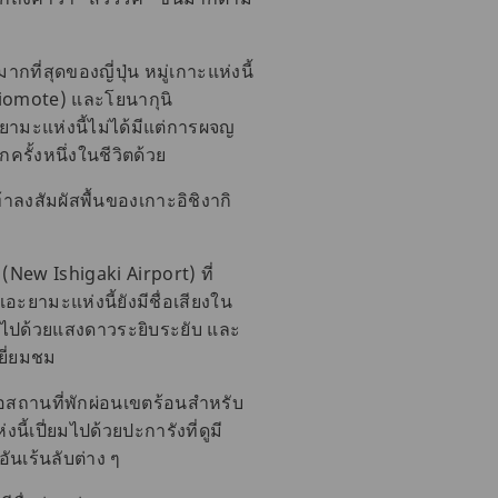
กที่สุดของญี่ปุ่น หมู่เกาะแห่งนี้
(Iriomote) และโยนากุนิ
ะยามะแห่งนี้ไม่ได้มีแต่การผจญ
ครั้งหนึ่งในชีวิตด้วย
้าลงสัมผัสพื้นของเกาะอิชิงากิ
 (New Ishigaki Airport) ที่
เอะยามะแห่งนี้ยังมีชื่อเสียงใน
ระดาไปด้วยแสงดาวระยิบระยับ และ
เยี่ยมชม
นอสถานที่พักผ่อนเขตร้อนสำหรับ
ี้เปี่ยมไปด้วยปะการังที่ดูมี
ันเร้นลับต่าง ๆ