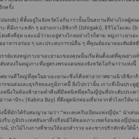
อีกครั้ง
ds) ที่ตั้งอยู่ในจังหวัดโอกินาว่านั้นเป็นสถานที่ห่างไกลผู้คนมา
าะ ที่มีเกาะหลัก ๆ อย่างเกาะอิชิงากิ (Ishigaki), อิริโอโมเตะ 
โด่งดังที่สุด และแม้ว่าจะอยู่ห่างไกลอย่างไรก็ตาม หมู่เกาะยาเอ
นออาหารอร่อย ๆ และประสบการณ์อื่น ๆ ที่คุณต้องมาลองสัมผัสสัก
รรย์แห่งหมู่เกาะยาเอะยามะของคุณนั้นเริ่มต้นตั้งแต่ที่คุณย่างเท
ันดับสองในหมู่เกาะที่อยู่ตรงพรมแดนของจังหวัดโอกินาว่าแห่งนี้
กาศยานที่ใหญ่ที่สุดในยาเอะยามะซึ่งก็คือท่าอากาศยานนิวอิชิงากิ
รขนส่งและธุรกิจของภูมิภาคนี้ ยิ่งไปกว่านั้น เกาะที่เป็นประตูสู่
ถึงหนึ่งในท้องฟ้ายามค่ำคืนที่มืดสนิทที่สุดในญี่ปุ่นที่ประดับป
นอ่าวคาบิระ (Kabira Bay) ที่ดึงดูดนักท่องเที่ยวจากทั่วโลกให้มา
นี้ที่มักได้รับสมญานามว่า “ทะเลแคริบเบียนแห่งญี่ปุ่น” นำเส
งรีบ ภูมิประเทศอันหาที่เปรียบมิได้ของเกาะเขตร้อนของญี่ปุ่นแห่งน
ูรณ์, ป่าไม้โกงกางที่ชวนให้ออกสำรวจ และซากปรักหักพังใต้น้ำอ