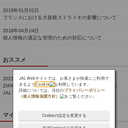
2019年01月01日
フランスにおける大規模ストライキの影響について
2018年04月24日
個人情報の適正な管理のための対応について
おススメ
2021年04月01日
JAL Webサイトでは、お客さまが快適にご利用で
きるよう
Cookie
を利用しています。
ZIPAIRの航空券購入にもつかえるZIPAIRポイントと
詳細については、当社の
プライバシーポリシー
JALマイルの相互交換スタート！
（個人情報保護方針）
をご覧ください。
マイルをためる
Cookieの設定を変更する