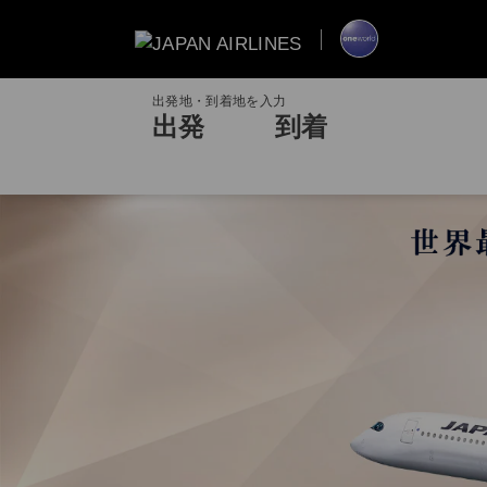
出発地・到着地を入力
出発
到着