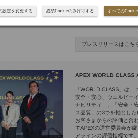
また、WORLD CLAS
ieの設定を変更する
必須Cookieのみ許可する
すべてのCook
ーイング」についての取り
in-Class in Safety 
プレスリリースはこち
APEX WORLD CLASS
「WORLD CLASS」
安全・安心、ウエルビー
ナビリティ」、「安全・
ス品質」の3つを軸とし
お客さまからの評価と合
てAPEXの運営委員会が
アラインの評価指標です。現