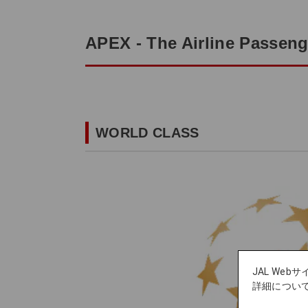
APEX - The Airline Passeng
WORLD CLASS
JAL We
詳細につい