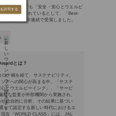
Sエアラインの中でも「安全・安心とウエルビ
ieを許可する
組みが最も優れているとして、「Best-
and Well-Being」を3年連続で受賞しました。
ら
 Awardとは？
は、コロナ禍を経て、サステナビリティ、
イングへの関心が高まる中、「サステ
安心とウエルビーイング」、「サービ
た厳格な監査が外部機関から実施され、
わせ総合的に分析。その結果に基づい
厳選して認定する新しい時代におけるエ
在「WORLD CLASS」には、JAL