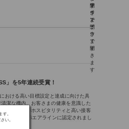
LASS」を5年連続受賞！
ィにおける高い目標設定と達成に向けた具
で清潔な機内、お客さまの健康を意識した
、客室乗務員のホスピタリティと高い接客
ます。
RLD CLASSエアラインに認定されまし
ださい。