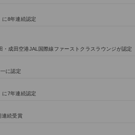
」に8年連続認定
E」に羽田・成田空港JAL国際線ファーストクラスラウンジが認定
界一に認定
」に7年連続認定
」を4期連続受賞