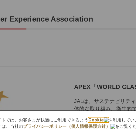
er Experience Association
APEX「WORLD C
JALは、サステナビリテ
体的な取り組み、衛生的
機内食オプションの提供
bサイトでは、お客さまが快適にご利用できるよう
Cookie
を利用してい
スキルなどが評価され、WO
ては、当社の
プライバシーポリシー（個人情報保護方針）
をご覧く
た。