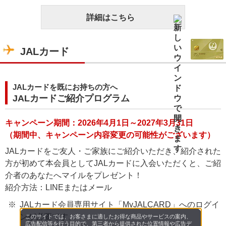
詳細はこちら
JALカード
JALカードを既にお持ちの方へ
JALカードご紹介プログラム
キャンペーン期間：2026年4月1日～2027年3月31日
（期間中、キャンペーン内容変更の可能性がございます）
JALカードをご友人・ご家族にご紹介いただき、紹介された
方が初めて本会員としてJALカードに入会いただくと、ご紹
介者のあなたへマイルをプレゼント！
紹介方法：LINEまたはメール
JALカード会員専用サイト「MyJALCARD」へのログイ
ンが必要です。
このサイトでは、お客さまに適したお得な商品やサービスの案内、
広告配信等を行う目的で、第三者から提供された位置情報や広告デ