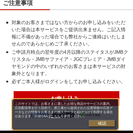
ご注意事項
対象のお客さまではない方からのお申し込みをいただ
いた場合は本サービスをご提供出来ません。ご記入情
報に不備があった場合でも弊社からご連絡はいたしま
せんのであらかじめご了承ください。
ご申請月時点の翌年度の4月以降のステイタスがJMBク
リスタル・JMBサファイア・JGCプレミア・JMBダイ
ヤモンドの中のいずれかのお客さまは本サービスの対
象外となります。
必ずご本人様がログインをしてお申し込みください。
お申し込み
このサイトでは、お客さまに適したお得な商品やサービスの案内、
広告配信等を行う目的で、第三者から提供された位置情報や広告デ
ータなどの情報をお客さまの個人データと結びつけて利用する場合
シェア
があります。詳細Q&Aは
こちら
を参照ください。
確認