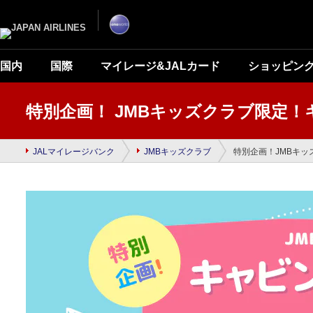
ナ
こ
ビ
こ
ゲ
か
ー
ら
シ
本
ョ
文
ン
で
国内
国際
マイレージ&JALカード
ショッピン
を
す
ス
キ
ッ
プ
特別企画！ JMBキッズクラブ限定
し
て
本
文
へ
JALマイレージバンク
JMBキッズクラブ
特別企画！JMBキ
移
動
し
ま
す。