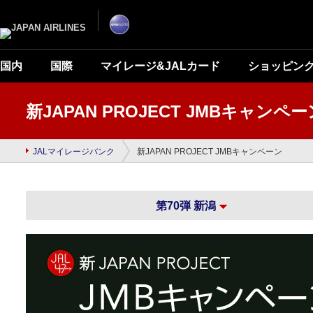
ナ
こ
ビ
こ
ゲ
か
ー
ら
シ
本
ョ
文
ン
で
国内
国際
マイレージ&JALカード
ショッピン
を
す
ス
キ
ッ
プ
新JAPAN PROJECT JMBキャンペー
し
て
本
文
へ
JALマイレージバンク
新JAPAN PROJECT JMBキャンペーン
移
動
し
ま
す。
第70弾 新潟