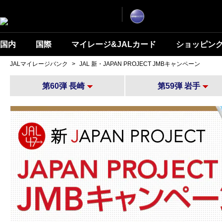
ナ
こ
ビ
こ
ゲ
ー
か
シ
ら
ョ
ン
国内
国際
マイレージ&JALカード
ショッピン
本
を
文
ス
キ
で
JALマイレージバンク
>
JAL 新・JAPAN PROJECT JMBキャンペーン
ッ
プ
す
し
第60弾 長崎
第59弾 岩手
て
本
文
へ
移
動
し
ま
す。