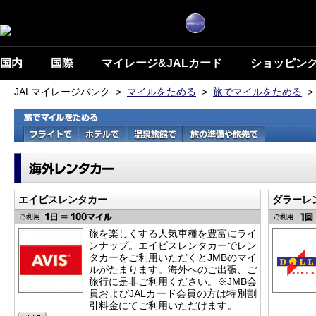
ナ
こ
ビ
こ
ゲ
ー
か
シ
ら
ョ
ン
本
国内
国際
マイレージ&JALカード
ショッピン
を
文
ス
キ
で
JALマイレージバンク
>
マイルをためる
>
旅でマイルをためる
>
ッ
す
プ
し
て
本
文
へ
移
動
し
ま
す。
エイビスレンタカー
ダラーレ
旅を楽しくする人気車種を豊富にライ
ンナップ。エイビスレンタカーでレン
タカーをご利用いただくとJMBのマイ
ルがたまります。海外へのご出張、ご
旅行に是非ご利用ください。※JMB会
員およびJALカード会員の方は特別割
引料金にてご利用いただけます。