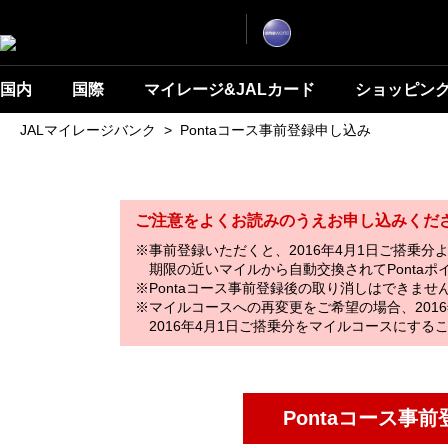
ナ
こ
ビ
こ
ゲ
ー
か
シ
ら
ョ
ン
本
国内
国際
マイレージ&JALカード
ショッピン
を
文
ス
キ
で
JALマイレージバンク
>
Pontaコース事前登録申し込み
ッ
す
プ
し
て
本
文
へ
ご注意をよくお読みのうえお申し込みくだ
移
動
※事前登録いただくと、2016年4月1日ご搭乗
し
ま
期限の近いマイルから自動交換されてPonta
す。
※Pontaコース事前登録後の取り消しはできませ
※マイルコースへの再変更をご希望の場合、2016
2016年4月1日ご搭乗分をマイルコースにす
Pontaコース事