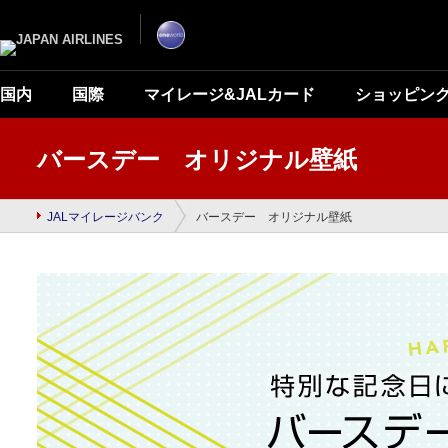
ナ
こ
ビ
こ
ゲ
か
ー
ら
シ
本
ョ
文
ン
で
国内
国際
マイレージ&JALカード
ショッピン
を
す
ス
キ
ッ
プ
バースデー オリジナル壁紙
し
て
本
文
へ
JALマイレージバンク
バースデー オリジナル壁紙
移
動
し
ま
す。