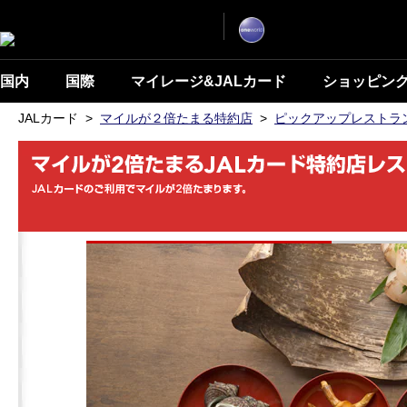
ナ
こ
ビ
こ
ゲ
ー
か
シ
ら
ョ
ン
本
国内
国際
マイレージ&JALカード
ショッピン
を
文
ス
キ
で
JALカード
>
マイルが２倍たまる特約店
>
ピックアップレストラ
ッ
す
プ
し
て
本
文
へ
移
動
し
ま
す。