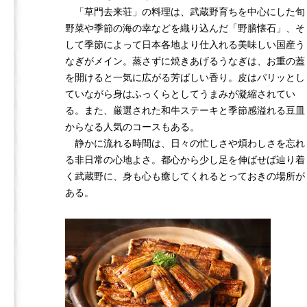
「草門去来荘」の料理は、武蔵野育ちを中心にした旬
野菜や季節の海の幸などを織り込んだ「野膳懐石」、そ
して季節によって日本各地より仕入れる美味しい国産う
なぎがメイン。蒸さずに焼きあげるうなぎは、お重の蓋
を開けると一気に広がる芳ばしい香り。皮はパリッとし
ていながら身はふっくらとしてうまみが凝縮されてい
る。また、厳選された和牛ステーキと季節感溢れる豆皿
からなる人気のコースもある。
静かに流れる時間は、日々の忙しさや煩わしさを忘れ
る非日常の心地よさ。都心から少し足を伸ばせば辿り着
く武蔵野に、身も心も癒してくれるとっておきの場所が
ある。