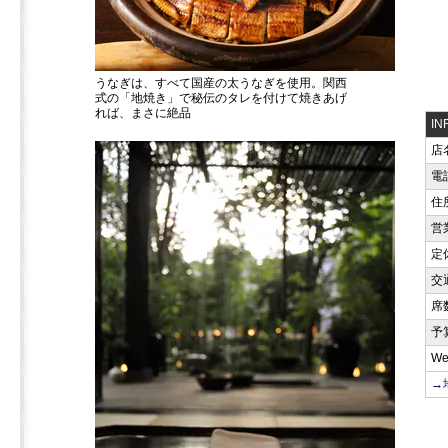
うなぎは、すべて国産の太うなぎを使用。関西
式の「地焼き」で秘伝のタレを付けて焼きあげ
れば、まさに絶品
IN
店
電
住
営
定
交
席
予
W
→