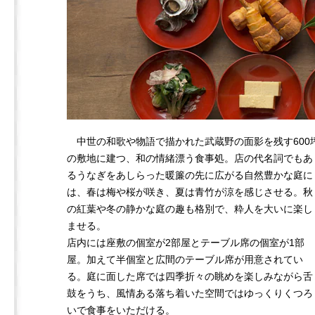
中世の和歌や物語で描かれた武蔵野の面影を残す600
の敷地に建つ、和の情緒漂う食事処。店の代名詞でもあ
るうなぎをあしらった暖簾の先に広がる自然豊かな庭に
は、春は梅や桜が咲き、夏は青竹が涼を感じさせる。秋
の紅葉や冬の静かな庭の趣も格別で、粋人を大いに楽し
ませる。
店内には座敷の個室が2部屋とテーブル席の個室が1部
屋。加えて半個室と広間のテーブル席が用意されてい
る。庭に面した席では四季折々の眺めを楽しみながら舌
鼓をうち、風情ある落ち着いた空間ではゆっくりくつろ
いで食事をいただける。