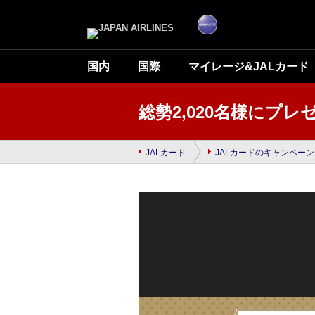
ナ
こ
ビ
こ
ゲ
か
ー
ら
シ
本
ョ
文
ン
で
国内
国際
マイレージ&JALカード
を
す
ス
キ
ッ
プ
総勢2,020名様にプ
し
て
本
文
へ
JALカード
JALカードのキャンペーン
移
動
し
ま
す。