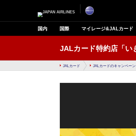
ナ
こ
ビ
こ
ゲ
か
ー
ら
シ
本
ョ
文
ン
で
国内
国際
マイレージ&JALカード
を
す
ス
キ
ッ
プ
JALカード特約店「
し
て
本
文
へ
JALカード
JALカードのキャンペーン
移
動
し
ま
す。