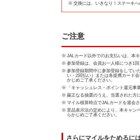
※
交換には、いきなり！ステーキへ
ご注意
※
JALカード以外でのお支払いは、本
※
参加登録は、会員お一人様につき1
※
参加登録期間中に参加登録をしてい
い・2回払い）または各提携カード
かじめご了承ください。
※
「キャッシュレス・ポイント還元事
※
厳正なる抽選のうえ、当選された方には
※
マイル積算時点でJALカードを退会
※
景品表示法の定めにより、本キャン
らかじめご了承ください。
さらにマイルをためるに