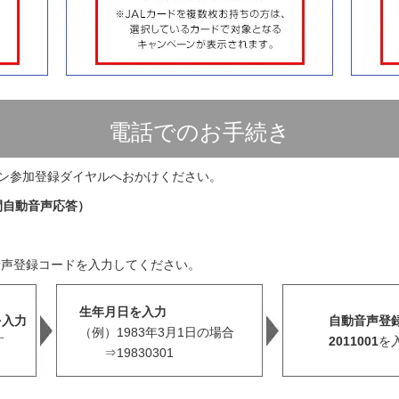
電話でのお手続き
ーン参加登録ダイヤルへおかけください。
間自動音声応答）
音声登録コードを入力してください。
生年月日を入力
を入力
自動音声登
（例）1983年3月1日の場合
す
2011001
を
⇒19830301