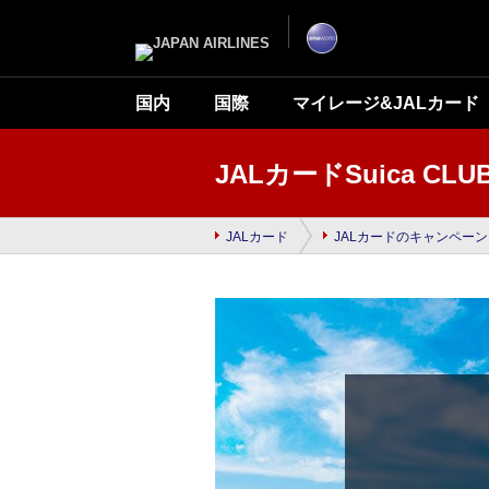
ナ
こ
ビ
こ
ゲ
か
ー
ら
シ
本
ョ
文
ン
で
国内
国際
マイレージ&JALカード
を
す
ス
キ
ッ
プ
JALカードSuica 
し
て
本
文
へ
JALカード
JALカードのキャンペーン
移
動
し
ま
す。