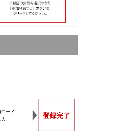
録コード
登録完了
入力