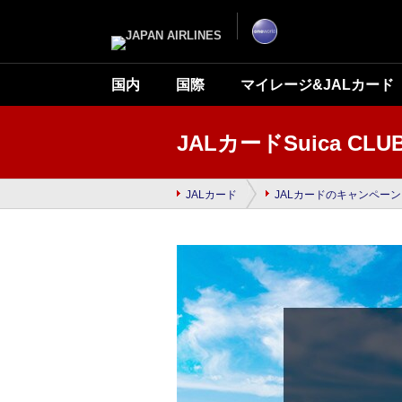
ナ
こ
ビ
こ
ゲ
か
ー
ら
シ
本
ョ
文
ン
で
国内
国際
マイレージ&JALカード
を
す
ス
キ
ッ
プ
JALカードSuica 
し
て
本
文
へ
JALカード
JALカードのキャンペーン
移
動
し
ま
す。