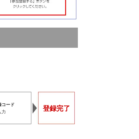
録コード
登録完了
入力