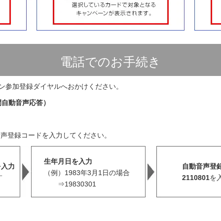
電話でのお手続き
ーン参加登録ダイヤルへおかけください。
間自動音声応答）
音声登録コードを入力してください。
生年月日を入力
を入力
自動音声登
（例）1983年3月1日の場合
す
2110801
を
⇒19830301