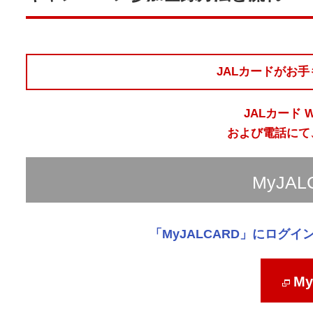
JALカードがお
JALカード 
および電話
にて
MyJA
「MyJALCARD」にログ
M