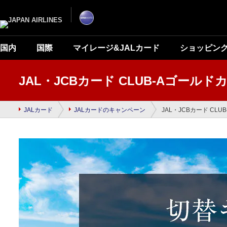
ナ
こ
ビ
こ
ゲ
か
ー
ら
シ
本
ョ
文
ン
で
国内
国際
マイレージ&JALカード
ショッピン
を
す
ス
キ
ッ
プ
JAL・JCBカード CLUB-Aゴー
し
て
本
文
へ
JALカード
JALカードのキャンペーン
JAL・JCBカード C
移
動
し
ま
す。