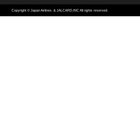
Copyright © Japan Airlines. & JALCARD,INC All rights reserved.