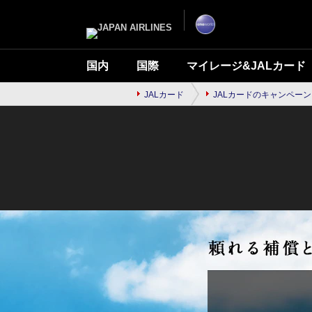
ナ
こ
ビ
こ
ゲ
か
ー
ら
シ
本
ョ
文
ン
で
国内
国際
マイレージ&JALカード
を
す
ス
キ
ッ
JALカード
JALカードのキャンペーン
プ
し
て
本
文
へ
移
動
し
ま
す。