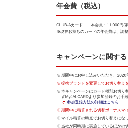
年会費（税込）
CLUB-Aカード 本会員：11,000円/家
※現在お持ちのカードの年会費は、調
キャンペーンに関する
※
期間中にお申し込みいただき、202
※
提携ブランドを変更してお切り替え
※
本キャンペーンはカード種別お切り替
ずMyJALCARDより参加登録の
参加登録方法の詳細はこちら
※
期間中に積算される切替ボーナスマ
※
マイル積算の時点でお切り替えにな
※
当社が同時期に実施しているほかの