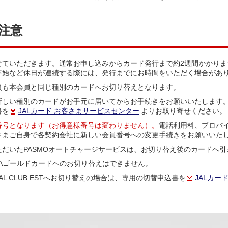
注意
せていただきます。通常お申し込みからカード発行まで約2週間かかりま
年始など休日が連続する際には、発行までにお時間をいただく場合があ
員も本会員と同じ種別のカードへお切り替えとなります。
新しい種別のカードがお手元に届いてからお手続きをお願いいたします
書を
JALカード お客さまサービスセンター
よりお取り寄せください。
番号となります（お得意様番号は変わりません）。
電話利用料、プロバ
さまご自身で各契約会社に新しい会員番号への変更手続きをお願いいた
だいたPASMOオートチャージサービスは、お切り替え後のカードへ引
UB-Aゴールドカードへのお切り替えはできません。
L CLUB ESTへお切り替えの場合は、専用の切替申込書を
JALカー