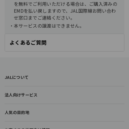
を無料でご利用いただける場合は、ご購入済みの
EMDを払い戻しますので、JAL国際線お問い合わ
せ窓口までご連絡ください。
本サービスの譲渡はできません。​
よくあるご質問
開
く
F
JALについて
o
o
t
法人向けサービス
e
r
l
人気の目的地
i
n
k