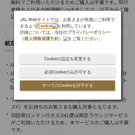
無料でご利用いただけるためご購入は不要です。同行
者様およびその他詳細につきましては、以下からご確
認ください。
JAL Webサイトでは、お客さまが快適にご利用で
きるよう
Cookie
を利用しています。
会員ステイタス別ご利用基準
詳細については、当社の
プライバシーポリシー
（個人情報保護方針）
をご覧ください。
航空券・路線
Cookieの設定を変更する
JAL国際線航空券*（131で始まる航空券）
JALが運航するJAL便名の国際線定期便（JL8000番台
必須Cookieのみ許可する
の運航便を除く）で、以下の空港を出発するフライト​​​
すべてのCookieを許可する
羽田、成田、中部、ホノルル、バンコク
ソウル・グアム行きのEconomy Flex運賃（予約クラ
スY）をお持ちのお客さまも購入対象となります。
羽田発ロンドン行きJL041便は限定ラウンジサービス
がご利用いただけるため、本サービスのご購入は不要
です。