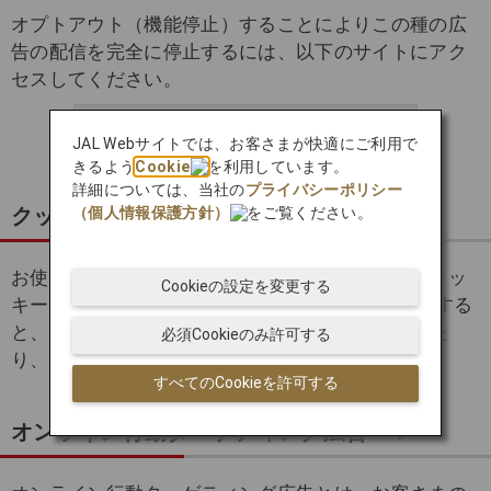
オプトアウト（機能停止）することによりこの種の広
告の配信を完全に停止するには、以下のサイトにアク
セスしてください。
NAI Consumer Opt Out
JAL Webサイトでは、お客さまが快適にご利用で
きるよう
Cookie
を利用しています。
詳細については、当社の
プライバシーポリシー
クッキーの拒否および設定変更
（個人情報保護方針）
をご覧ください。
お使いのブラウザの設定を変更することにより、クッ
Cookieの設定を変更する
キーを拒否することができます。 クッキーを拒否する
と、Webサイトの一部領域が正常に機能しなかった
必須Cookieのみ許可する
り、アクセスできなくなる場合があります。
すべてのCookieを許可する
オンライン行動ターゲティング広告