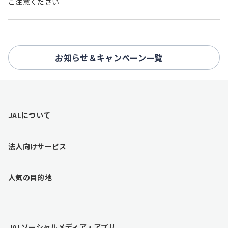
ご注意ください
お知らせ＆キャンペーン一覧
F
JALについて
o
o
t
法人向けサービス
e
r
l
人気の目的地
i
n
k
s
JALソーシャルメディア・アプリ