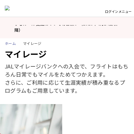
ログイン
メニュー
モバイルバッテリーの機内持ち込み個数および充電に関
重
するルール変更についてのお願い（2026年4月24日以
要
降）
な
お
東京（羽田）－ドーハ線の運航について
ホーム
マイレージ
知
マイレージ
モバイルバッテリーの機内持ち込み個数および充電に関
ら
するルール変更についてのお願い（2026年4月24日以
せ
JALマイレージバンクへの入会で、フライトはもち
降）
ろん日常でもマイルをためてつかえます。
東京（羽田）－ドーハ線の運航について
さらに、ご利用に応じて生涯実績が積み重なるプ
ログラムもご用意しています。
モバイルバッテリーの機内持ち込み個数および充電に関
するルール変更についてのお願い（2026年4月24日以
降）