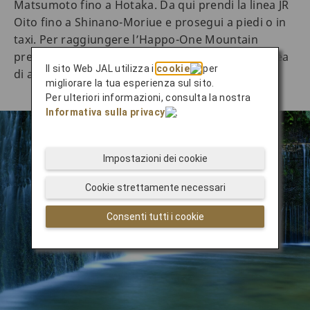
Matsumoto fino a Hotaka. Da qui prendi la linea JR
Oito fino a Shinano-Moriue e prosegui a piedi o in
taxi. Per raggiungere l’Happo-One Mountain
prendi la linea JR Oito fino ad Hakuba e poi la linea
Il sito Web JAL utilizza i
cookie
per
di autobus Sarakura fino a destinazione.
migliorare la tua esperienza sul sito.
Per ulteriori informazioni, consulta la nostra
Informativa sulla privacy
.
Impostazioni dei cookie
Cookie strettamente necessari
Consenti tutti i cookie