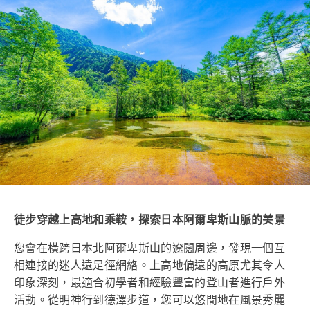
徒步穿越上高地和乘鞍，探索日本阿爾卑斯山脈的美景
您會在橫跨日本北阿爾卑斯山的遼闊周邊，發現一個互
相連接的迷人遠足徑網絡。上高地偏遠的高原尤其令人
印象深刻，最適合初學者和經驗豐富的登山者進行戶外
活動。從明神行到德澤步道，您可以悠閒地在風景秀麗