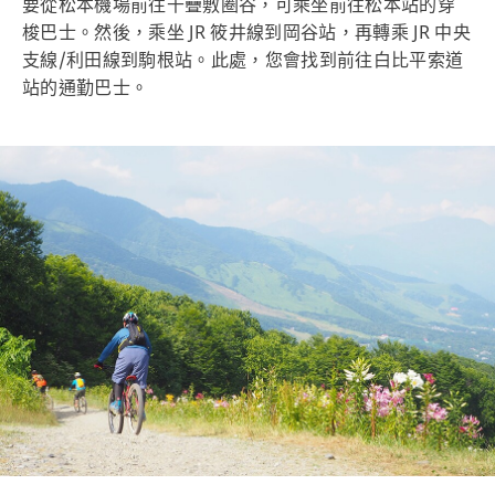
要從松本機場前往千疊敷圈谷，可乘坐前往松本站的穿
梭巴士。然後，乘坐 JR 筱井線到岡谷站，再轉乘 JR 中央
支線/利田線到駒根站。此處，您會找到前往白比平索道
站的通勤巴士。