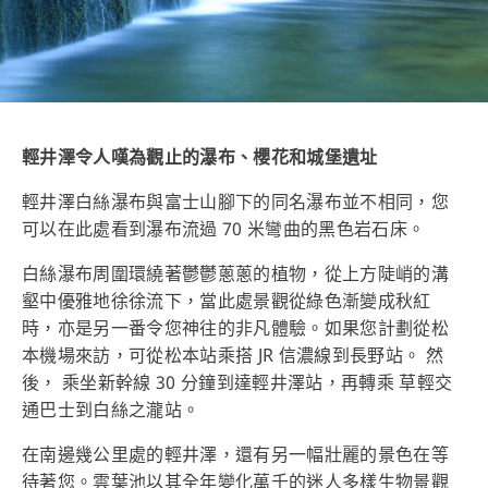
輕井澤令人嘆為觀止的瀑布、櫻花和城堡遺址
輕井澤白絲瀑布與富士山腳下的同名瀑布並不相同，您
可以在此處看到瀑布流過 70 米彎曲的黑色岩石床。
白絲瀑布周圍環繞著鬱鬱蔥蔥的植物，從上方陡峭的溝
壑中優雅地徐徐流下，當此處景觀從綠色漸變成秋紅
時，亦是另一番令您神往的非凡體驗。如果您計劃從松
本機場來訪，可從松本站乘搭 JR 信濃線到長野站。 然
後， 乘坐新幹線 30 分鐘到達輕井澤站，再轉乘 草輕交
通巴士到白絲之瀧站。
在南邊幾公里處的輕井澤，還有另一幅壯麗的景色在等
待著您。雲葉池以其全年變化萬千的迷人多樣生物景觀