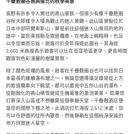
千疊敷圈谷無與倫比的秋季美景
長野有許多令人嚮往的高山景致，但很少有像千疊敷圈
谷秋天那樣令人嘆為觀止的迷人景觀。此山區景點位於
日本中部阿爾卑斯山，單是前往這個迷人山景目的地的
途中，當您乘搭駒岳索道纜車，在地面上翱翔時，也足
以令您樂而忘返。遊客可於全年探遊此圈谷，其海拔
2,600 米高度表示遊客可以比在低窪地區更早、更長時間
觀賞到色彩漫麗的樹葉景致。
除了顏色斑斕的風景，遊客在千疊敷圈谷也可以找到日
本最長的連續瀑布鏈之一。無論您選擇遠足還是從上方
的索道纜車向下眺望，都可以盡見中五所山谷的瀑布，
從剛融化的高山積雪變成生機萬象的激流美景。 如果您
打算深入山區或不想離開這個寧靜天堂，千疊敷酒店便
是您的理想下榻之地。此酒店位於海拔 2,612 米處，您
可以在舒適的住所內歇息，然後靜躺在這個純淨安謐的
地方欣賞迷人星空。