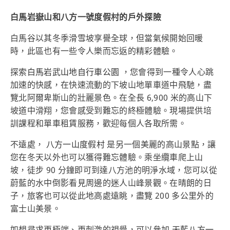
白馬岩嶽山和八方一號度假村的戶外探險
白馬谷以其冬季滑雪坡享譽全球，但當氣候開始回暖
時，此區也有一些令人樂而忘返的精彩體驗。
探索
白馬岩武山地自行車公園
，您會得到一種令人心跳
加速的快感，在快速流動的下坡山地單車道中飛馳，盡
覽北阿爾卑斯山的壯麗景色。在全長 6,900 米的高山下
坡道中滑翔，您會感受到難忘的終極體驗。現場提供培
訓課程和單車租賃服務，歡迎每個人各取所需。
不遠處，
八方一山度假村
是另一個美麗的高山景點，讓
您在冬天以外也可以獲得難忘體驗。乘坐纜車爬上山
坡，徒步 90 分鐘即可到達八方池的明淨水域，您可以從
蔚藍的水中倒影看見周邊的迷人山峰景觀。在晴朗的日
子，旅客也可以從此地高處遠眺，盡覽 200 多公里外的
富士山美景。
如想尋求更極端、更刺激的視覺，可以參加
天藍八方一