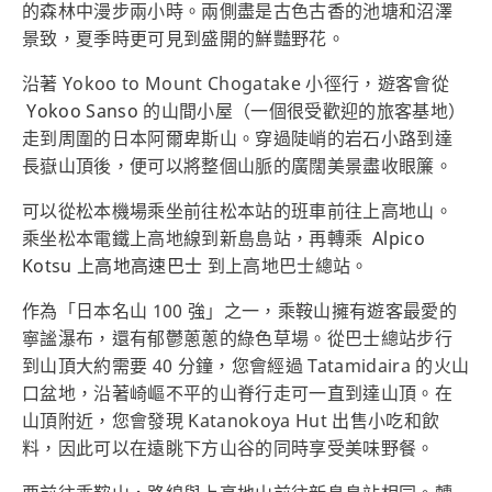
的森林中漫步兩小時。兩側盡是古色古香的池塘和沼澤
景致，夏季時更可見到盛開的鮮豔野花。
沿著 Yokoo to Mount Chogatake 小徑行，遊客會從
Yokoo Sanso
的山間小屋（一個很受歡迎的旅客基地）
走到周圍的日本阿爾卑斯山。穿過陡峭的岩石小路到達
長嶽山頂後，便可以將整個山脈的廣闊美景盡收眼簾。
可以從松本機場乘坐前往松本站的班車前往上高地山。
乘坐松本電鐵上高地線到新島島站，再轉乘
Alpico
Kotsu 上高地高速巴士
到上高地巴士總站。
作為「日本名山 100 強」之一，乘鞍山擁有遊客最愛的
寧謐瀑布，還有郁鬱蔥蔥的綠色草場。從巴士總站步行
到山頂大約需要 40 分鐘，您會經過 Tatamidaira 的火山
口盆地，沿著崎嶇不平的山脊行走可一直到達山頂。在
山頂附近，您會發現 Katanokoya Hut 出售小吃和飲
料，因此可以在遠眺下方山谷的同時享受美味野餐。