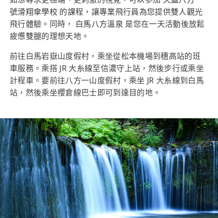
號滑翔傘學校
的課程，讓專業飛行員為您提供雙人觀光
飛行體驗。同時，
白馬八方溫泉
是您在一天活動後放鬆
疲憊雙腿的理想天地。
前往白馬岩嶽山度假村，乘坐從松本機場到穗高站的班
車服務。乘搭 JR 大糸線至信濃守上站，然後步行或乘坐
計程車。要前往八方一山度假村，乘坐 JR 大糸線到白馬
站，然後乘坐櫻倉線巴士即可到達目的地。