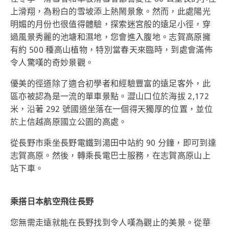
上滑翔，為粉白的雪坡添上熱鬧景象。然而，此處陽光
明媚的月份也很值得體驗，探索迷宮般的遠足小徑，穿
過風景秀麗的池塘和濕地，您會進入腹地。志賀高原擁
有約 500 種高山植物，特別當春天來臨時，到處會滿佈
令人驚嘆的奇妙景觀。
優美的徑道除了適合初學者和經驗豐富的遠足客外，此
區亦被認為是一流的單車景點。澀山口位於海拔 2,172
米，沿著 292 號國道坐落在一個得天獨厚的位置，並位
於上信越高原國立公園的高處。
從長野市乘坐長野電鐵到湯田中站約 90 分鐘，即可到達
志賀高原。然後，轉乘長電巴士服務，在志賀高原山上
站下車。
乘搭日本航空飛往長野
您無需走遠就能在長野找到令人嘆為觀止的美景。從華