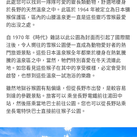
此處您可以找到一隊隊可愛的靈長類動物，舒適地棲身
於長野的天然溫泉之中。此區於 1964 年被定立為日本獼
猴保護區，區內的山腰溫泉更一直是這些靈巧雪猴最愛
的出沒之處。
自 1970 年《時代》雜誌以此公園為封面而引起了國際關
注後，令人嚮往的雪猴公園便一直成為動物愛好者的熱
門旅遊景點。這些日本溫泉猴全年都樂於棲身在熱氣騰
騰的溫泉區之中，當然，牠們特別喜愛在冬天流連此
地。如您看見這些猴子在其中的享受模樣，必定會受到
啟發，也想到這些溫泉一試泡浴的樂趣。
雖然地獄谷猴園有點偏遠，但從長野市出發，是較容易
到達的參觀景點。旅客可以 乘坐長野電鐵前往湯田中
站，然後搭乘當地巴士前往公園。您也可以從長野站乘
坐長電特快巴士直接前往猴子公園。