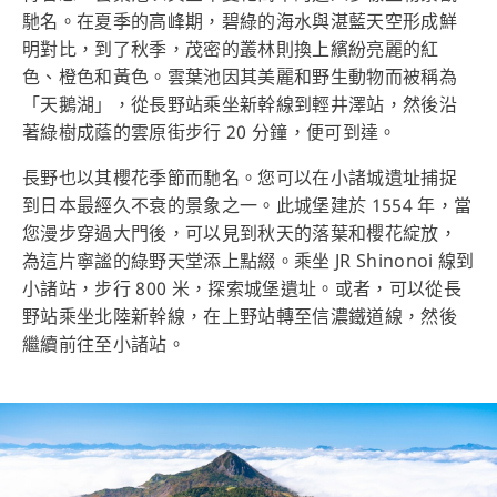
馳名。在夏季的高峰期，碧綠的海水與湛藍天空形成鮮
明對比，到了秋季，茂密的叢林則換上繽紛亮麗的紅
色、橙色和黃色。雲葉池因其美麗和野生動物而被稱為
「天鵝湖」，從長野站乘坐新幹線到輕井澤站，然後沿
著綠樹成蔭的雲原街步行 20 分鐘，便可到達。
長野也以其櫻花季節而馳名。您可以在小諸城遺址捕捉
到日本最經久不衰的景象之一。此城堡建於 1554 年，當
您漫步穿過大門後，可以見到秋天的落葉和櫻花綻放，
為這片寧謐的綠野天堂添上點綴。乘坐 JR Shinonoi 線到
小諸站，步行 800 米，探索城堡遺址。或者，可以從長
野站乘坐北陸新幹線，在上野站轉至信濃鐵道線，然後
繼續前往至小諸站。