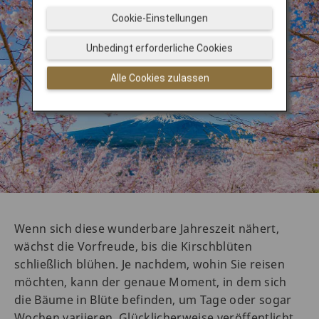
Cookie-Einstellungen
Unbedingt erforderliche Cookies
Alle Cookies zulassen
Wenn sich diese wunderbare Jahreszeit nähert,
wächst die Vorfreude, bis die Kirschblüten
schließlich blühen. Je nachdem, wohin Sie reisen
möchten, kann der genaue Moment, in dem sich
die Bäume in Blüte befinden, um Tage oder sogar
Wochen variieren. Glücklicherweise veröffentlicht