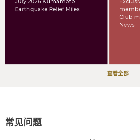
July 2026 Kumamoto
Exclusi
Earthquake Relief Miles
member
Club m
News
查看全部
常见问题