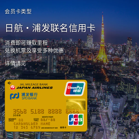
会员卡类型
日航・浦发联名信用卡
消费即可赚取里程
兑换机票及享受多种优惠
详情请见