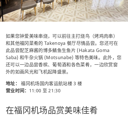
如果您钟爱美味串烧，可以前往主打烧鸟（烤鸡肉串）
和其他福冈菜肴的 Takenoya 餐厅尽情品尝。您还可在
此品尝配芝麻酱的博多鲭鱼生鱼片 (Hakata Goma
Saba) 和牛杂火锅 (Motsunabe) 等特色美味。此外，您
还可以一边品尝香槟、葡萄酒和各色菜肴，一边欣赏窗
外的如画风光和飞机起降盛景。
地址：
福冈机场国内客运航站楼 3 楼
营业时间：
11:00 至 21:30
在福冈机场品赏美味佳肴