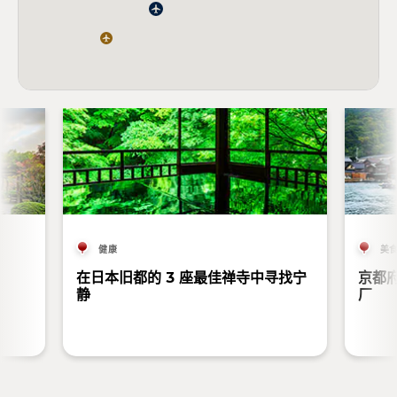
健康
美
在日本旧都的 3 座最佳禅寺中寻找宁
京都
静
厂