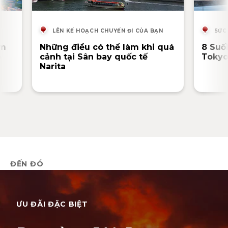
LÊN KẾ HOẠCH CHUYẾN ĐI CỦA BẠN
SỨC
ểm
Những điều có thể làm khi quá
8 Suố
o
cảnh tại Sân bay quốc tế
Toky
Narita
ĐẾN ĐÓ
ƯU ĐÃI ĐẶC BIỆT