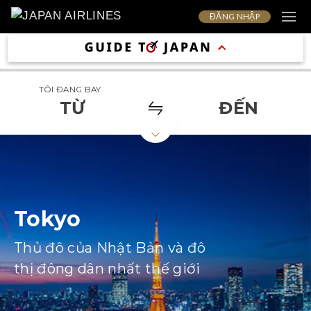
ĐĂNG NHẬP
TÔI ĐANG BAY
TỪ
ĐẾN
Tokyo
Thủ đô của Nhật Bản và đô
thị đông dân nhất thế giới