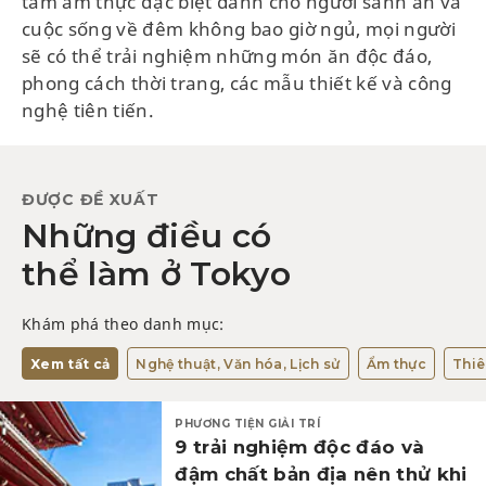
tâm ẩm thực đặc biệt dành cho người sành ăn và
cuộc sống về đêm không bao giờ ngủ, mọi người
sẽ có thể trải nghiệm những món ăn độc đáo,
phong cách thời trang, các mẫu thiết kế và công
nghệ tiên tiến.
ĐƯỢC ĐỀ XUẤT
Những điều có
thể làm ở Tokyo
Khám phá theo danh mục:
Xem tất cả
Nghệ thuật, Văn hóa, Lịch sử
Ẩm thực
Thiê
PHƯƠNG TIỆN GIẢI TRÍ
9 trải nghiệm độc đáo và
đậm chất bản địa nên thử khi