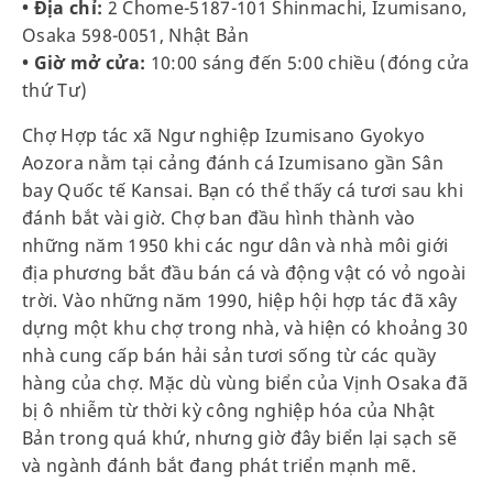
• Địa chỉ:
2 Chome-5187-101 Shinmachi, Izumisano,
Osaka 598-0051, Nhật Bản
• Giờ mở cửa:
10:00 sáng đến 5:00 chiều (đóng cửa
thứ Tư)
Chợ Hợp tác xã Ngư nghiệp Izumisano Gyokyo
Aozora nằm tại cảng đánh cá Izumisano gần Sân
bay Quốc tế Kansai. Bạn có thể thấy cá tươi sau khi
đánh bắt vài giờ. Chợ ban đầu hình thành vào
những năm 1950 khi các ngư dân và nhà môi giới
địa phương bắt đầu bán cá và động vật có vỏ ngoài
trời. Vào những năm 1990, hiệp hội hợp tác đã xây
dựng một khu chợ trong nhà, và hiện có khoảng 30
nhà cung cấp bán hải sản tươi sống từ các quầy
hàng của chợ. Mặc dù vùng biển của Vịnh Osaka đã
bị ô nhiễm từ thời kỳ công nghiệp hóa của Nhật
Bản trong quá khứ, nhưng giờ đây biển lại sạch sẽ
và ngành đánh bắt đang phát triển mạnh mẽ.