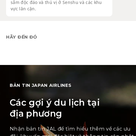
sắm độc đáo và thú vị ở Senshu và các khu
vực lân cận.
HÃY ĐẾN ĐÓ
BẢN TIN JAPAN AIRLINES
Các gợi ý du lịch tại
địa phương
Nhận bản tin JAL để tìm hiểu thêm về các ưu