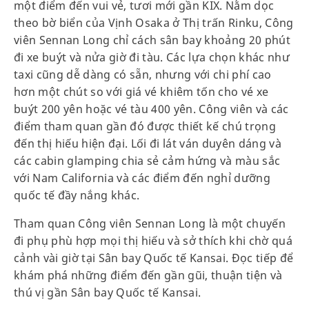
một điểm đến vui vẻ, tươi mới gần KIX. Nằm dọc
theo bờ biển của Vịnh Osaka ở Thị trấn Rinku, Công
viên Sennan Long chỉ cách sân bay khoảng 20 phút
đi xe buýt và nửa giờ đi tàu. Các lựa chọn khác như
taxi cũng dễ dàng có sẵn, nhưng với chi phí cao
hơn một chút so với giá vé khiêm tốn cho vé xe
buýt 200 yên hoặc vé tàu 400 yên. Công viên và các
điểm tham quan gần đó được thiết kế chú trọng
đến thị hiếu hiện đại. Lối đi lát ván duyên dáng và
các cabin glamping chia sẻ cảm hứng và màu sắc
với Nam California và các điểm đến nghỉ dưỡng
quốc tế đầy nắng khác.
Tham quan Công viên Sennan Long là một chuyến
đi phụ phù hợp mọi thị hiếu và sở thích khi chờ quá
cảnh vài giờ tại Sân bay Quốc tế Kansai. Đọc tiếp để
khám phá những điểm đến gần gũi, thuận tiện và
thú vị gần Sân bay Quốc tế Kansai.