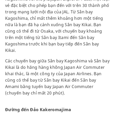
vé đặc biệt cho phép bạn đến với trên 30 thành phố
trong mạng lưới nội địa của JAL. Từ Sân bay
Kagoshima, chỉ mất thêm khoảng hơn một tiếng
nữa là bạn đã hạ cánh xuống Sân bay Kikai. Bạn
cũng có thể đi từ Osaka, với chuyến bay khoảng
trên một tiếng từ Sân bay Itami đến Sân bay
Kagoshima trước khi bạn bay tiếp đến Sân bay
Kikai.
Các chuyến bay giữa Sân bay Kagoshima và Sân bay
Kikai là do hãng hàng không Japan Air Commuter
khai thác, là một công ty của Japan Airlines. Bạn
cũng có thể bay từ Sân bay Kikai đến Sân bay
Amami bằng tuyến bay Japan Air Commuter
(chuyến bay chỉ mất 20 phút).
Đường đến Đảo Kakeromajima