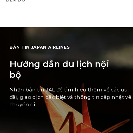
BẢN TIN JAPAN AIRLINES
Hướng dẫn du lịch nội
bộ
Nhận bản tin JAL để tìm hiểu thêm về các ưu
đãi, giao dịch đặc biệt và thông tin cập nhật về
chuyến đi.