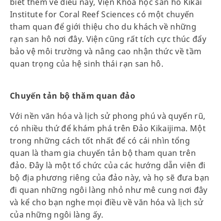
biết thêm về điều này, Viện Khoa học san hô Kikai
Institute for Coral Reef Sciences có một chuyến
tham quan để giới thiệu cho du khách về những
rạn san hô nơi đây. Viện cũng rất tích cực thúc đẩy
bảo vệ môi trường và nâng cao nhận thức về tầm
quan trọng của hệ sinh thái rạn san hô.
Chuyến tản bộ thăm quan đảo
Với nền văn hóa và lịch sử phong phú và quyến rũ,
có nhiều thứ để khám phá trên Đảo Kikaijima. Một
trong những cách tốt nhất để có cái nhìn tổng
quan là tham gia chuyến tản bộ tham quan trên
đảo. Đây là một tổ chức của các hướng dẫn viên đi
bộ địa phương riêng của đảo này, và họ sẽ đưa bạn
đi quan những ngôi làng nhỏ như mê cung nơi đây
và kể cho bạn nghe mọi điều về văn hóa và lịch sử
của những ngôi làng ấy.