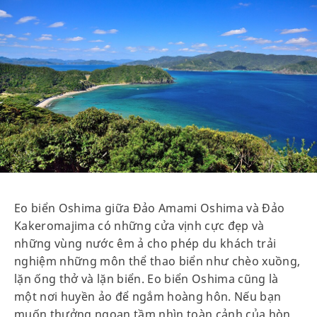
Eo biển Oshima giữa Đảo Amami Oshima và Đảo
Kakeromajima có những cửa vịnh cực đẹp và
những vùng nước êm ả cho phép du khách trải
nghiệm những môn thể thao biển như chèo xuồng,
lặn ống thở và lặn biển. Eo biển Oshima cũng là
một nơi huyền ảo để ngắm hoàng hôn. Nếu bạn
muốn thưởng ngoạn tầm nhìn toàn cảnh của hòn