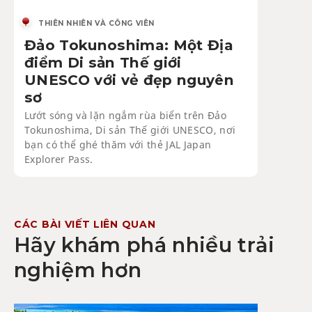
THIÊN NHIÊN VÀ CÔNG VIÊN
Đảo Tokunoshima: Một Địa
điểm Di sản Thế giới
UNESCO với vẻ đẹp nguyên
sơ
Lướt sóng và lặn ngắm rùa biển trên Đảo
Tokunoshima, Di sản Thế giới UNESCO, nơi
bạn có thể ghé thăm với thẻ JAL Japan
Explorer Pass.
CÁC BÀI VIẾT LIÊN QUAN
Hãy khám phá nhiều trải
nghiệm hơn