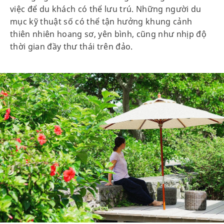
việc để du khách có thể lưu trú. Những người du
mục kỹ thuật số có thể tận hưởng khung cảnh
thiên nhiên hoang sơ, yên bình, cũng như nhịp độ
thời gian đầy thư thái trên đảo.