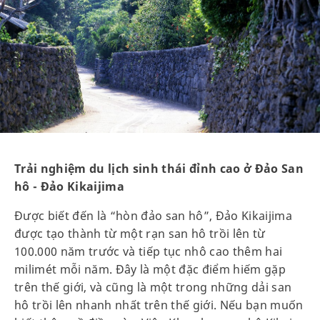
Trải nghiệm du lịch sinh thái đỉnh cao ở Đảo San
hô - Đảo Kikaijima
Được biết đến là “hòn đảo san hô”, Đảo Kikaijima
được tạo thành từ một rạn san hô trồi lên từ
100.000 năm trước và tiếp tục nhô cao thêm hai
milimét mỗi năm. Đây là một đặc điểm hiếm gặp
trên thế giới, và cũng là một trong những dải san
hô trồi lên nhanh nhất trên thế giới. Nếu bạn muốn