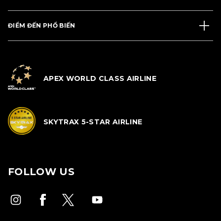
ĐIỂM ĐẾN PHỔ BIẾN
APEX WORLD CLASS AIRLINE
SKYTRAX 5-STAR AIRLINE
FOLLOW US