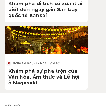
Khám phá di tích cổ xưa ít ai
biết đến ngay gần Sân bay
quốc tế Kansai
NGHỆ THUẬT, VĂN HÓA, LỊCH SỬ
Khám phá sự pha trộn của
Văn hóa, Ẩm thực và Lễ hội
ở Nagasaki
ĐẾN ĐÓ