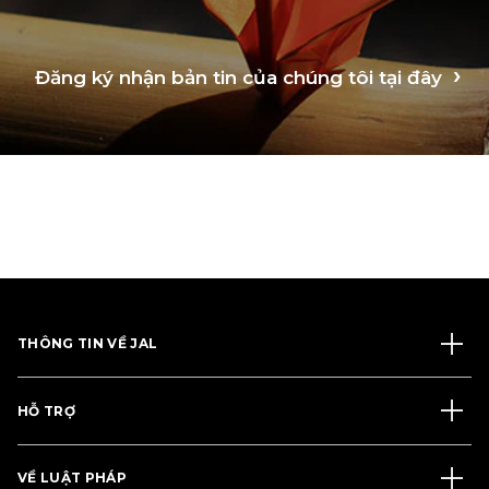
Đăng ký nhận bản tin của chúng tôi tại đây
THÔNG TIN VỀ JAL
HỖ TRỢ
VỀ LUẬT PHÁP