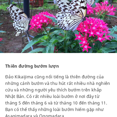
Thiên đường bướm lượn
Đảo Kikaijima cũng nổi tiếng là thiên đường của
những cánh bướm và thu hút rất nhiều nhà nghiên
cứu và những người yêu thích bướm trên khắp
Nhật Bản. Có rất nhiều loài bướm ở nơi đây từ
tháng 5 đến tháng 6 và từ tháng 10 đến tháng 11.
Bạn có thể thấy những loài bướm hiếm gặp như
Asagimadara và Ogomadara.