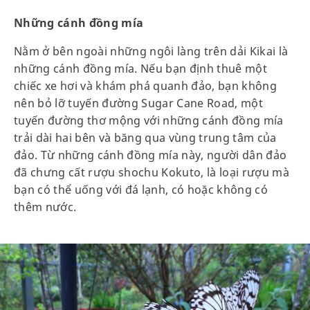
Những cánh đồng mía
Nằm ở bên ngoài những ngôi làng trên dải Kikai là
những cánh đồng mía. Nếu bạn định thuê một
chiếc xe hơi và khám phá quanh đảo, bạn không
nên bỏ lỡ tuyến đường Sugar Cane Road, một
tuyến đường thơ mộng với những cánh đồng mía
trải dài hai bên và băng qua vùng trung tâm của
đảo. Từ những cánh đồng mía này, người dân đảo
đã chưng cất rượu shochu Kokuto, là loại rượu mà
bạn có thể uống với đá lạnh, có hoặc không có
thêm nước.