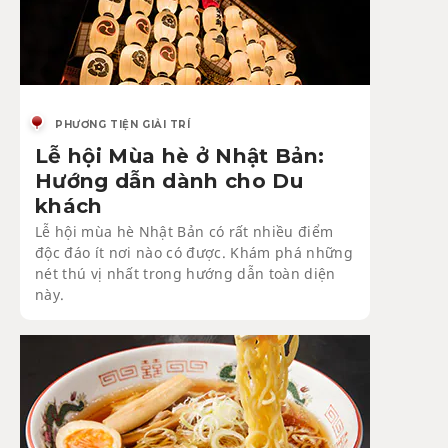
PHƯƠNG TIỆN GIẢI TRÍ
Lễ hội Mùa hè ở Nhật Bản:
Hướng dẫn dành cho Du
khách
Lễ hội mùa hè Nhật Bản có rất nhiều điểm
độc đáo ít nơi nào có được. Khám phá những
nét thú vị nhất trong hướng dẫn toàn diện
này.