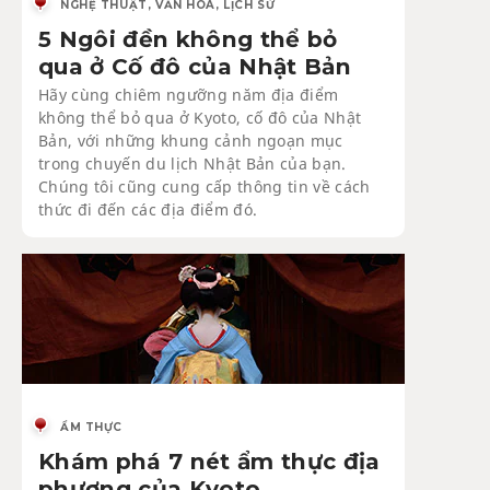
NGHỆ THUẬT, VĂN HÓA, LỊCH SỬ
5 Ngôi đền không thể bỏ
qua ở Cố đô của Nhật Bản
Hãy cùng chiêm ngưỡng năm địa điểm
không thể bỏ qua ở Kyoto, cố đô của Nhật
Bản, với những khung cảnh ngoạn mục
trong chuyến du lịch Nhật Bản của bạn.
Chúng tôi cũng cung cấp thông tin về cách
thức đi đến các địa điểm đó.
ẨM THỰC
Khám phá 7 nét ẩm thực địa
phương của Kyoto