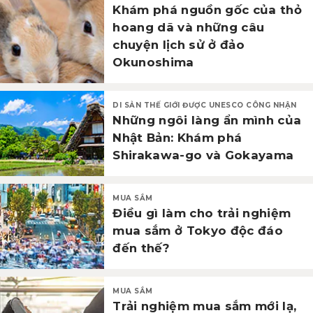
Khám phá nguồn gốc của thỏ
hoang dã và những câu
chuyện lịch sử ở đảo
Okunoshima
DI SẢN THẾ GIỚI ĐƯỢC UNESCO CÔNG NHẬN
Những ngôi làng ẩn mình của
Nhật Bản: Khám phá
Shirakawa-go và Gokayama
MUA SẮM
Điều gì làm cho trải nghiệm
mua sắm ở Tokyo độc đáo
đến thế?
MUA SẮM
Trải nghiệm mua sắm mới lạ,