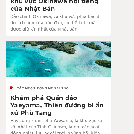
khu vực Okinawa nổi tiếng
của Nhật Bản
Đảo chính Okinawa, và khu vực phía bắc ít
du lịch hơn của hòn đảo, có thể là bí mật
được giữ kín nhất của Nhật Bản.
CÁC HOẠT ĐỘNG NGOÀI TRỜI
Khám phá Quần đảo
Yaeyama, Thiên đường bí ẩn
xứ Phù Tang
Hãy cùng khám phá Yaeyama, là khu vực xa
xôi nhất của Tỉnh Okinawa, là nơi các hoạt
động phiêu lưu ngoài trời, những bãi biển