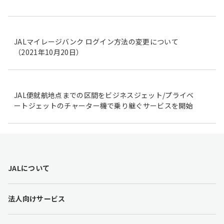
JALマイレージバンク ログイン方法の変更について
（2021年10月20日）
JAL便就航地点までの区間をビジネスジェット/プライベ
ートジェットのチャーター機で乗り継ぐサービスを開始
F
JALについて
o
o
t
法人向けサービス
e
r
l