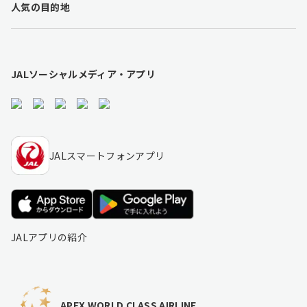
人気の目的地
i
n
k
s
JALソーシャルメディア・アプリ
JALスマートフォンアプリ
JALアプリの紹介
APEX WORLD CLASS AIRLINE