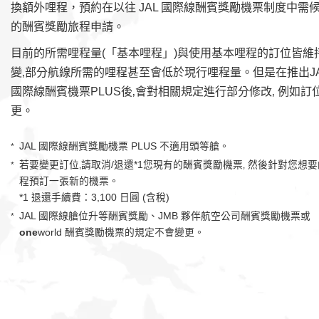
換額外哩程，預約在以往 JAL 國際線酬賓獎勵機票制度中需
的酬賓獎勵旅程申請。
目前的所需哩程量(「基本哩程」)與使用基本哩程的訂位皆維
變‚部分航線所需的哩程甚至會低於現行哩程量。但是在推出J
國際線酬賓機票PLUS後‚會對相關規定進行部分修改‚ 例如訂
更。
JAL 國際線酬賓獎勵機票 PLUS 不適用頭等艙。
*
若要變更訂位‚請取消/退還
*1
您現有的酬賓獎勵機票‚ 然後針對您想要
*
程預訂一張新的機票。
*1 退還手續費：3,100 日圓 (含稅)
JAL 國際線艙位升等酬賓獎勵、JMB 夥伴航空公司酬賓獎勵機票或
*
one
world 酬賓獎勵機票的規定不會變更。