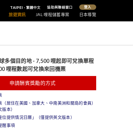
登入
協助與聯絡窗口
TAIPEI - 繁體中文
旅遊資訊
JAL 哩程儲蓄專案
日本導覽
多個目的地 - 7,500 哩起即可兌換單程
000 哩程數起可兌換來回機票
申請酬賓獎勵的方式
表
表（居住在美國、加拿大、中南美洲和關島的會員）
文版本）
座位提供情況日曆」（僅提供英文版本）
提醒事項