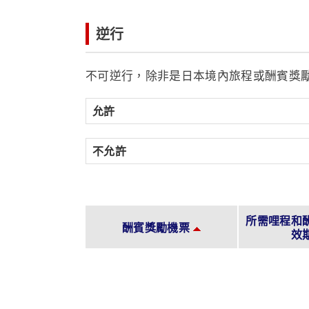
逆行
不可逆行，除非是日本境內旅程或酬賓獎
允許
不允許
所需哩程和
酬賓獎勵機票
效