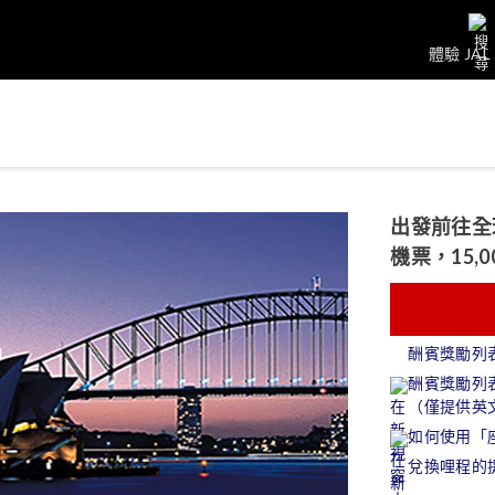
體驗 JAL
出發前往全球
機票，15,
酬賓獎勵列
酬賓獎勵列
（僅提供英
如何使用「
兌換哩程的