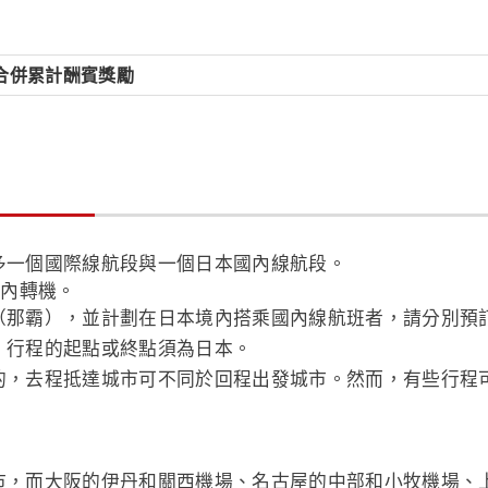
哩程合併累計酬賓獎勵
多一個國際線航段與一個日本國內線航段。
境內轉機。
（那霸），並計劃在日本境內搭乘國內線航班者，請分別預
。行程的起點或終點須為日本。
的，去程抵達城市可不同於回程出發城市。然而，有些行程
市，而大阪的伊丹和關西機場、名古屋的中部和小牧機場、