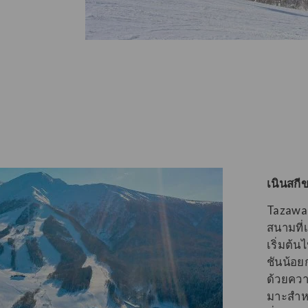
เนินสกี
Tazawak
สนามที่เ
เริ่มต้น
ชันน้อย
ด้วยควา
มาะสําห