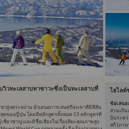
บวิวทะเลสาบทาซาวะซึ่งเป็นทะเลสาบที่
ไฮไลต์
ข้อเสนอ
กเขาสูงตระหง่าน นำเสนอการเล่นสกีลงเขาที่มีสีสัน
ส่วนเกิน
สุดของญี่ปุ่น โดยมีหลักสูตรทั้งหมด 13 หลักสูตรที่
บินระหว
เชี่ยวชาญ และมีชื่อเสียงในเรื่องหิมะคุณภาพสูง
สกี (ภาษ
งาน Mogul World Cup อยู่หลายครั้ง จึงเป็นปลายทาง