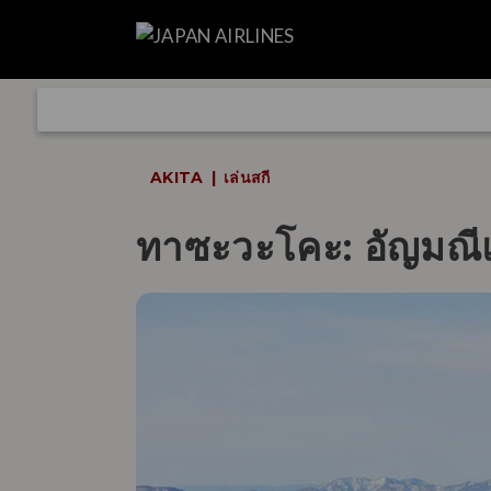
AKITA
เล่นสกี
ทาซะวะโคะ: อัญมณีแห่