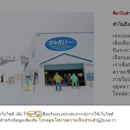
ที่น่าไป
ทําไมถึ
เจแปนแอ
เพิ่มเติ
บินระหว
เลือกแ
เราเพื่อ
ความเชี
ภายในป
ฤดูหนาว
โจทย์คว
เว็บไซต์ JAL ใช้
คุกกี้
เพื่อปรับปรุงประสบการณ์การใช้เว็บไซต์
สำหรับข้อมูลเพิ่มเติม โปรดดู
นโยบายความเป็นส่วนตัว
ของเรา