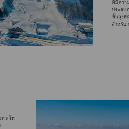
ที่มีคว
ประสบกา
ขั้นสูงท
สำหรับก
มิภาคโท
ม