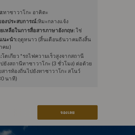
ง:
ทาซาวาโกะ อาคิตะ
ของประสบการณ์:
หิมะกลางแจ้ง
ยเหลือในการสื่อสารภาษาอังกฤษ:
ใช่
่แนะนํา:
ฤดูหนาว (สิ้นเดือนธันวาคมถึงสิ้น
นาคม)
:
โตเกียว *รถไฟความเร็วสูงจากสถานี
ปยังสถานีทาซาวาโกะ (3 ชั่วโมง) ต่อด้วย
ยสารท้องถิ่นไปยังทาซาวาโกะ สโนว์
30 นาที)
จองเลย