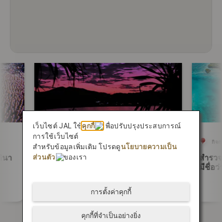
เว็บไซต์ JAL ใช้
คุกกี้
เพื่อปรับปรุงประสบการณ์
การใช้เว็บไซต์
ความบันเทิง
กิจ
สำหรับข้อมูลเพิ่มเติม โปรดดู
นโยบายความเป็น
กินา
ยันบารุ: ค้นพบความลับที่น่าหลงใหล
สำรวจด
ส่วนตัว
ของเรา
แห่งธรรมชาติอันเก่าแก่ของโอกินาว่า
มีชื่อ
การตั้งค่าคุกกี้
คุกกี้ที่จำเป็นอย่างยิ่ง