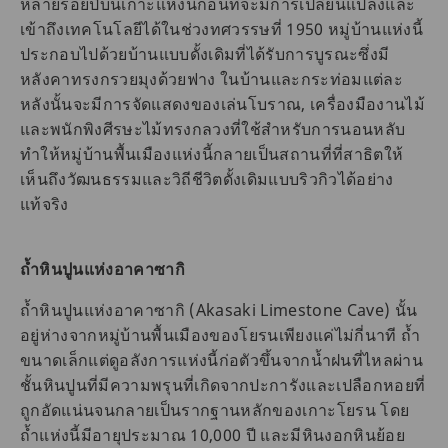
หลายร้อยปีบนเกาะแห่งนี้ก่อนที่จะมีการเปลี่ยนแปลงและ
เข้าถึงเทคโนโลยีได้ในช่วงทศวรรษที่ 1950 หมู่บ้านแห่งนี้
ประกอบไปด้วยบ้านแบบดั้งเดิมที่ได้รับการบูรณะซึ่งมี
หลังคาทรงกรวยมุงด้วยฟาง ในบ้านและกระท่อมแต่ละ
หลังนั้นจะมีการจัดแสดงของเล่นโบราณ, เครื่องมืองานไม้
และพนักพิงศีรษะไม้ทรงกลวงที่ใช้สำหรับการนอนหลับ
ทำให้หมู่บ้านพื้นเมืองแห่งนี้กลายเป็นสถานที่ที่สาธิตให้
เห็นถึงวัฒนธรรมและวิถีชีวิตดั้งเดิมแบบริวกิวได้อย่าง
แท้จริง
ถ้ำหินปูนแห่งอาคาซากิ
ถ้ำหินปูนแห่งอาคาซากิ (Akasaki Limestone Cave) นั้น
อยู่ห่างจากหมู่บ้านพื้นเมืองของโยรนเพียงแค่ไม่กี่นาที ถ้ำ
ขนาดเล็กแต่ดูอลังการแห่งนี้ก่อตัวขึ้นจากน้ำฝนที่ไหลผ่าน
ชั้นหินปูนที่มีความพรุนที่เกิดจากปะการังและเปลือกหอยที่
ถูกอัดแน่นจนกลายเป็นรากฐานหลักของเกาะโยรน โดย
ถ้ำแห่งนี้มีอายุประมาณ 10,000 ปี และมีหินงอกหินย้อย