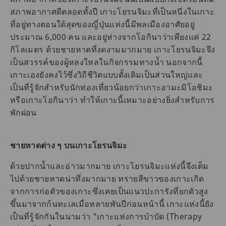
สภาพอากาศดีตลอดทั้งปี เกาะโยรนจิมะที่เป็นหนึ่งในเกาะ
ที่อยู่ทางตอนใต้สุดของญี่ปุ่นแห่งนี้มีพลเมืองอาศัยอยู่
ประมาณ 6,000 คน และอยู่ห่างจากโอกินาว่าเพียงแค่ 22
กิโลเมตร ด้วยชายหาดที่งดงามมากมาย เกาะโยรนจิมะจึง
เป็นสวรรค์ของผู้หลงใหลในกิจกรรมทางน้ำ นอกจากนี้
เกาะเองยังคงไว้ซึ่งวิถีชีวิตแบบดั้งเดิมเป็นส่วนใหญ่และ
เป็นที่รู้จักสำหรับนักท่องเที่ยวน้อยกว่าเกาะอามะมิโอชิมะ
หรือเกาะโอกินาว่า ทำให้เกาะนี้เหมาะอย่างยิ่งสำหรับการ
พักผ่อน
ชายหาดต่าง ๆ บนเกาะโยรนจิมะ
ด้วยปากน้ำและอ่าวมากมาย เกาะโยรนจิมะแห่งนี้จึงเต็ม
ไปด้วยชายหาดน่าทึ่งมากมาย ทรายสีขาวของเกาะเกิด
จากการก่อตัวของเกาะซึ่งเคยเป็นแนวปะการังที่ยกตัวสูง
ขึ้นมาจากก้นทะเลเมื่อหลายพันปีก่อนหน้านี้ เกาะแห่งนี้ยัง
เป็นที่รู้จักกันในนามว่า "เกาะแห่งการบำบัด (Therapy