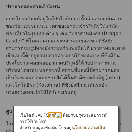
ปราสาทและศาลเจ้าโยรน
เกาะโยรนจิมะที่อยู่ใกล้กับโอกินาว่านั้นนำเสนอกลิ่นอาย
ของวัฒนธรรมและมรดกของอาณาจักรริวกิวให้แก่นัก
ท่องเที่ยวในรูปแบบต่าง ๆ เช่น "ปราสาทมังกร (Dragon
Castle)" ที่โดดเด่นเป็นตระหง่านบนยอดเขา ที่ซึ่งยัง
สามารถชมรูปทรงมังกรบนกำแพงหินได้ ปราสาทและศาล
เจ้าแห่งนี้ตั้งอยู่ส่วนปลายทางตอนใต้ของเกาะ ที่ซึ่งมีต้น
ปรงโบราณคอยมอบอากาศบริสุทธิ์ให้กับปราสาทและ
บริเวณโดยรอบ นอกจากนี้ สถานที่แห่งนี้ที่สามารถมอง
เห็นวิวของเกาะและชายฝั่งได้นั้นยังมีศาลเจ้าจิชู (Jishu)
และโคโตฮิระ (Kotohira) ที่ซึ่งยังมีการเต้นระบำ
บวงสรวงเทพเจ้าให้ได้รับชมกันอยู่
ศูนย์กางเขนใต้
เว็บไซต์ JAL ใช้
คุกกี้
เพื่อปรับปรุงประสบการณ์
การใช้เว็บไซต์
ใกล้ ๆ กับปราสาทและศาลเจ้าโยรนนั้นเป็นที่ตั้งของศูนย์
สำหรับข้อมูลเพิ่มเติม โปรดดู
นโยบายความเป็น
กางเขนใต้ (Southern Cross Center) และหอดูดาว ที่