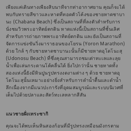
เพียงแค่เดินทางเพียงสิบนาทีจากท่าอากาศยาน คุณก็จะได้
พบกับทรายสีขาวและหาดที่ทอดตัวโค้งของชายหาดชาบา
นะ (Chabana Beach) ซึ่งเป็นสถานที่ที่ลงตัวสำหรับการ
นั่งชมวิวพระอาทิตย์ตกดิน หาดแห่งนี้เป็นสถานที่ชั้นเลิศ
สำหรับการถ่ายภาพพระอาทิตย์ตกดิน และยังเป็นสถานที่
จัดการแข่งขันวิ่งมาราธอนของโยรน (Yoron Marathon)
ด้วย ใกล้ ๆ กับชายหาดชาบานะนั้นก็มีชายหาดอุโดโนะสุ
(Udonosu Beach) ที่ซึ่งคุณสามารถชมเต่าทะเลและลุย
น้ำเพื่อเล่นกระดานโต้คลื่นได้ ยิ่งไปกว่านั้น ชายหาดทั้ง
สองแห่งนี้ยังมีหินปูนรูปทรงงดงามต่าง ๆ ด้วย ชายหาดอุ
โดโนะสุนั้นเหมาะอย่างยิ่งสำหรับการดำน้ำตื้นและดำน้ำ
ลึกเนื่องจากมีแนวปะการังที่อุดมสมบูรณ์และระบบนิเวศที่
เต็มไปด้วยปลาและสัตว์ทะเลหลากสีสัน
แนวชายฝั่งเทระซากิ
คุณจะได้พบเห็นหินสองก้อนที่มีรูปทรงเหมือนมังกรตาม