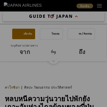
ล็อกอิน
เที่ยวบิน
โรงแรม
รถ / กิจกรรม
ระบุต้นทาง/ปลายทาง
จาก
ถึง
คาโกชิมา
|
ศิลปะ วัฒนธรรม ประวัติศาสตร์
หลบหนีความวุ่นวายไปพักยัง
เกาะอันห่างไกลผู้คนของญี่ปุ่น -