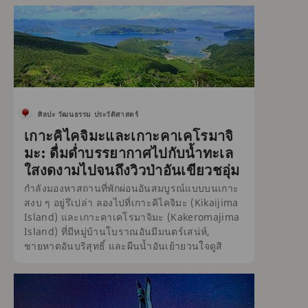
ศิลปะ วัฒนธรรม ประวัติศาสตร์
เกาะคิไคจิมะและเกาะคาเคโรมาจิ
มะ: ดื่มด่ำบรรยากาศไปกับน้ำทะเล
ใสงดงามไปจนถึงวิวป่าอันเขียวชอุ่ม
กำลังมองหาสถานที่พักผ่อนอันสมบูรณ์แบบบนเกาะ
สงบ ๆ อยู่รึเปล่า ลองไปที่เกาะคิไคจิมะ (Kikaijima
Island) และเกาะคาเคโรมาจิมะ (Kakeromajima
Island) ที่มีหมู่บ้านโบราณอันมีมนตร์เสน่ห์,
ชายหาดอันบริสุทธิ์ และผืนน้ำอันเย้ายวนใจดูสิ