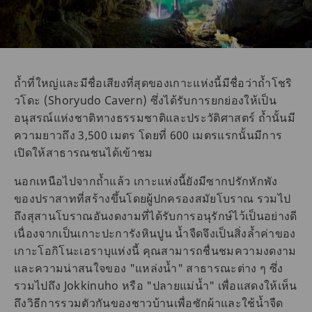
ถ้ำที่ใหญ่และมีชื่อเสียงที่สุดของเกาะแห่งนี้มีชื่อว่าถ้ำโชริ
วโดะ (Shoryudo Cavern) ซึ่งได้รับการยกย่องให้เป็น
อนุสรณ์แห่งชาติทางธรรมชาติและประวัติศาสตร์ ถ้ำนั้นมี
ความยาวถึง 3,500 เมตร โดยที่ 600 เมตรแรกนั้นมีการ
เปิดให้สาธารณชนได้เข้าชม
นอกเหนือไปจากถ้ำแล้ว เกาะแห่งนี้ยังมีซากปรักหักพัง
ของปราสาทที่สร้างขึ้นโดยผู้ปกครองสมัยโบราณ รวมไป
ถึงสุสานโบราณอันงดงามที่ได้รับการอนุรักษ์ไว้เป็นอย่างดี
เนื่องจากเป็นเกาะปะการังหินปูน น้ำจืดจึงเป็นสิ่งล้ำค่าของ
เกาะโอกิโนะเอราบุแห่งนี้ คุณสามารถชื่นชมความงดงาม
และความน่าสนใจของ "แหล่งน้ำ" สาธารณะต่าง ๆ ซึ่ง
รวมไปถึง Jokkinuho หรือ "ปลายแม่น้ำ" เพื่อแสดงให้เห็น
ถึงวิธีการรวมตัวกันของชาวบ้านเพื่อซักผ้าและใช้น้ำจืด