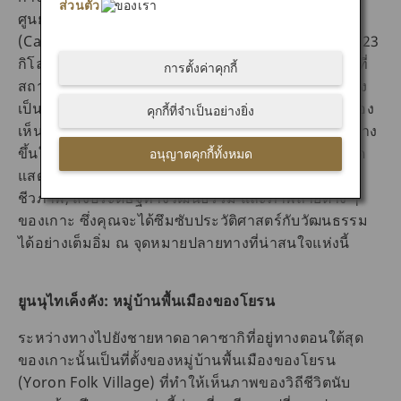
ส่วนตัว
ของเรา
ศูนย์กางเขนใต้แห่งนี้คุณสามารถมองเห็นแหลมเฮโดะ
(Cape Hedo) ของโอกินาว่าที่อยู่ข้ามทะเลห่างออกไป 23
กิโลเมตรได้ ศูนย์กางเขนใต้ห้าชั้นแห่งนี้ตั้งชื่อตามการที่
การตั้งค่าคุกกี้
สถานที่แห่งนี้สามารถมองเห็นกลุ่มดาวกางเขนใต้ได้ ซึ่ง
เป็นสถานที่ที่อยู่ทางตอนเหนือสุดของญี่ปุ่นที่สามารถมอง
คุกกี้ที่จำเป็นอย่างยิ่ง
เห็นกลุ่มดาวของซีกโลกใต้อันโด่งดังนี้ได้ ศูนย์แห่งนี้สร้าง
ขึ้นให้เป็นรูปทรงหอแปดเหลี่ยม ซึ่งแต่ละชั้นนั้นมีการจัด
อนุญาตคุกกี้ทั้งหมด
แสดงต่าง ๆ ที่แสดงให้เห็นถึงความหลากหลายทาง
ชีวภาพ, สิ่งประดิษฐ์ทางวัฒนธรรม และภาพถ่ายต่าง ๆ
ของเกาะ ซึ่งคุณจะได้ซึมซับประวัติศาสตร์กับวัฒนธรรม
ได้อย่างเต็มอิ่ม ณ จุดหมายปลายทางที่น่าสนใจแห่งนี้
ยูนนุไทเค็งคัง: หมู่บ้านพื้นเมืองของโยรน
ระหว่างทางไปยังชายหาดอาคาซากิที่อยู่ทางตอนใต้สุด
ของเกาะนั้นเป็นที่ตั้งของหมู่บ้านพื้นเมืองของโยรน
(Yoron Folk Village) ที่ทำให้เห็นภาพของวิถีชีวิตนับ