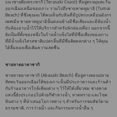
แนวชายฝั่งเทระซากิ (Terasaki Coast) ที่อยู่ตรงมุมตะวัน
ออกเฉียงเหนือของเกาะ รวมไปถึงชายหาดทูมาอิ (Tumai
Beach) ที่ซึ่งคุณจะได้พบเห็นกับหินที่มีรูปทรงเหมือนมังกร
เพศเมีย ชายหาดทูมาอินั้นค่อนข้างมีชื่อเสียงและมีห้องน้ำ
กับห้องอาบน้ำไว้ให้บริการสำหรับนักท่องเที่ยว นอกจากนี้
ยังเป็นที่ตั้งของหนึ่งในร้านน้ำแข็งไสที่มีชื่อเสียงของเกาะ
ที่มีน้ำแข็งไสรสชาติแปลกลิ้นที่มีชื่อติดตลกต่าง ๆ ให้คุณ
ได้ลิ้มลองเพื่อเติมความสดชื่น
ชายหาดอาคาซากิ
ชายหาดอาคาซากิ (Akasaki Beach) ที่อยู่ทางตอนปลาย
ทิศตะวันออกเฉียงใต้ของเกาะนั้นมีประภาคารและร้านค้า
กับร้านอาหารใกล้เคียงต่าง ๆ ไว้ให้ได้เที่ยวชม ชายหาด
แห่งนี้ยังประกอบไปด้วยกีฬาทางน้ำ, หาดทราย และโขด
หินต่าง ๆ ที่นำเสนอโอกาสต่าง ๆ สำหรับการชมสัตว์ตาม
ธรรมชาติ, การว่ายน้ำ และกิจกรรมทางน้ำอื่น ๆ