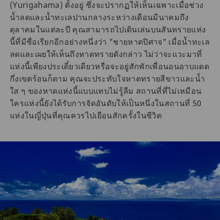
(Yurigahama) ตั้งอยู่ ซึ่งจะปรากฏให้เห็นเฉพาะเมื่อช่วง
น้ำลดและน้ำทะเลปานกลางระหว่างเดือนมีนาคมถึง
ตุลาคมในแต่ละปี คุณสามารถไปเดินเล่นบนสันทรายแห่ง
นี้ที่มีชื่อเรียกอีกอย่างหนึ่งว่า "ชายหาดปิศาจ" เมื่อน้ำทะเล
ลดและเผยให้เห็นถึงหาดทรายดังกล่าว ไม่ว่าจะแวะมาที่
แห่งนี้เพียงประเดี๋ยวเดียวหรือจะอยู่สักพักเพื่อนอนอาบแดด
กึ่งเขตร้อนก็ตาม คุณจะประทับใจหาดทรายสีขาวและน้ำ
ใส ๆ ของหาดแห่งนี้แบบแทบไม่รู้ลืม สถานที่ที่ไม่เหมือน
ใครแห่งนี้ยังได้รับการจัดอันดับให้เป็นหนึ่งในสถานที่ 50
แห่งในญี่ปุ่นที่คุณควรไปเยือนสักครั้งในชีวิต