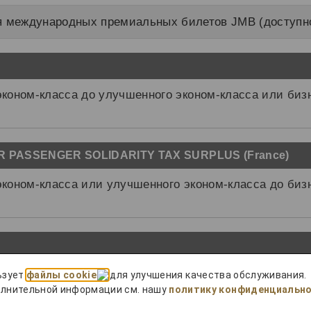
 международных премиальных билетов JMB (доступно 
коном-класса до улучшенного эконом-класса или биз
IR PASSENGER SOLIDARITY TAX SURPLUS (France)
коном-класса или улучшенного эконом-класса до биз
коном-класса или улучшенного эконом-класса до биз
ьзует
файлы cookie
для улучшения качества обслуживания.
олнительной информации см. нашу
политику конфиденциальн