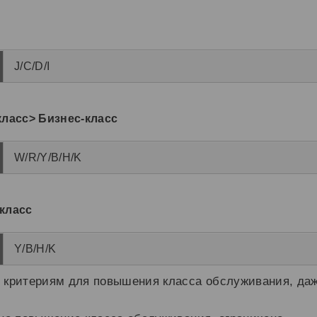
J/C/D/I
класс> Бизнес-класс
W/R/Y/B/H/K
класс
Y/B/H/K
 критериям для повышения класса обслуживания, даж