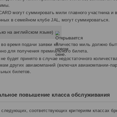
аммы.
ARD могут суммировать мили главного участника и в
нных в семейном клубе JAL, могут суммироваться.
ко на английском языке)
 во время подачи заявки количество миль должно быт
чно для получения премиального билета.
е будет принято в случае недостаточного количеств
мам других авиакомпаний (включая авиакомпании-па
ьных билетов.
альное повышение класса обслуживания
в следующих, соответствующих критериям классах бр