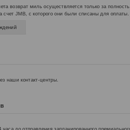
ета возврат миль осуществляется только за полнос
 счет JMB, с которого они были списаны для оплаты.
аждений
ез наши контакт-центры.
тв
24 часа до отправления запланированного премиально