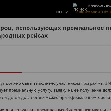
MOSCOW - РУ
ОПЫТ JAL
ИНФОРМАЦИЯ О ПУТ
иров, использующих премиальное п
ародных рейсах
я
луг должно быть выполнено участником программы JM
ьзует премиальную услугу, заявку на ее получение до
в и детей до 5 лет возможно при оформленном брон
х для получения премиальных билетов, взимается с