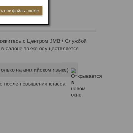
ь все файлы cookie
свяжитесь с Центром JMB / Службой
в салоне также осуществляется
олько на английском языке)
ос после повышения класса