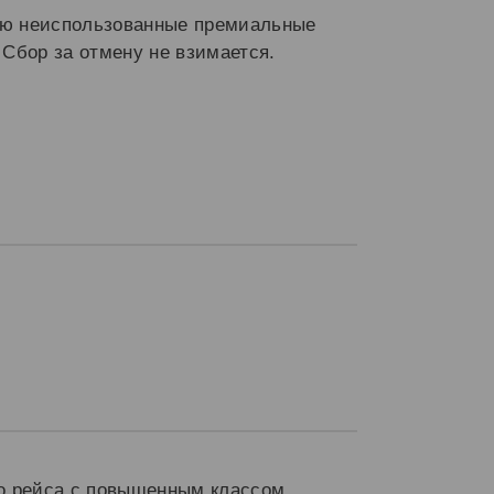
тью неиспользованные премиальные
 Сбор за отмену не взимается.
го рейса с повышенным классом