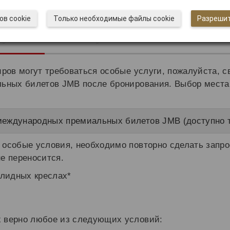
ов cookie
Только необходимые файлы cookie
Разрешит
буются особые условия
ров могут требоваться особые услуги, пожалуйста, 
ьных билетов JMB после бронирования. Выбор места 
еждународных премиальных билетов JMB (доступно т
 особые условия, необходимо повторно сделать запр
е переносится.
лидных креслах*
х верно любое из следующих условий: