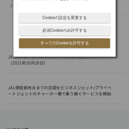
（プライバシーポリシー）の改訂のお知らせ
Cookieの設定を変更する
「JALカーボンオフセット」について
必須Cookieのみ許可する
すべてのCookieを許可する
JALマイレージバンク ログイン方法の変更について
（2021年10月20日）
JAL便就航地点までの区間をビジネスジェット/プライベ
ートジェットのチャーター機で乗り継ぐサービスを開始
F