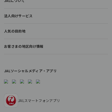
JALについて
o
o
t
法人向けサービス
e
r
l
人気の目的地
i
n
k
お客さまの地区向け情報
s
JALソーシャルメディア・アプリ
JALスマートフォンアプリ