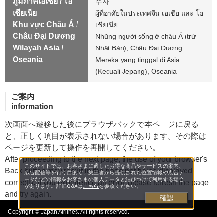
ภูมิภาคเอเชีย / โอ
주자
เชียเนีย
ผู้ที่อาศัยในประเทศจีน เอเชีย และ โอ
Khu vực Châu Á /
เชียเนีย
Châu Đại Dương
Những người sống ở châu Á (trừ
Wilayah Asia /
Nhật Bản), Châu Đại Dương
Oseania
Mereka yang tinggal di Asia
(Kecuali Jepang), Oseania
ご案内
information
次画面へ遷移した後にブラウザバックで本ページに戻る
と、正しく項目が表示されない場合があります。その際は
ページを更新して操作を再開してください。
After proceeding to the next page, the use of your browser's
このサイトでは、お客さまに適したお得な商品やサービスの案内、
Back button may result in the page not being displayed
広告配信等を行う目的で、第三者から提供された位置情報や広告デ
ータなどの情報をお客さまの個人データと結びつけて利用する場合
correctly. If you experience an error, please refresh the page
があります。詳細Q&Aは
こちら
を参照ください。
and try again.
確認
Copyright © Japan Airlines. All rights reserved.