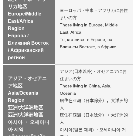
リカ地区
ヨーロッパ・中東・アフリカにお住
Europe/Middle
まいの方
East/Africa
Those living in Europe, Middle
Region
East, Africa
Европа /
Те, кто живет в Европе, на
Ближний Восток
Ближнем Востоке, в Африке
/ Африканский
регион
アジア(日本以外)・オセアニアにお
アジア・オセアニ
住まいの方
ア地区
Those living in China, Asia,
Asia/Oceania
Oceania
Region
居住在亚洲（日本除外），大洋洲的
亚洲/大洋洲地区
人
亞洲/大洋洲地區
居住在亞洲（日本除外），大洋洲的
아시아 ・ 오세아니
人
아 지역
아시아(일본 제외) ・오세아니아 거