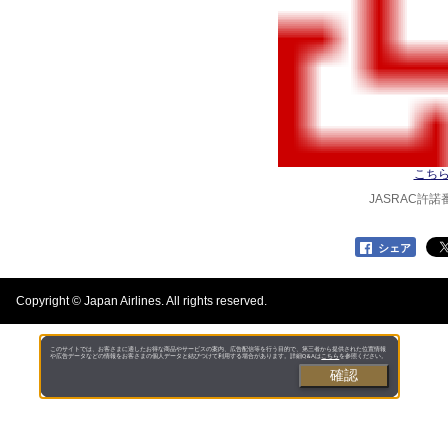
こち
JASRAC許諾番号
シェア
Copyright © Japan Airlines. All rights reserved.
このサイトでは、お客さまに適したお得な商品やサービスの案内、広告配信等を行う目的で、第三者から提供された位置情報
や広告データなどの情報をお客さまの個人データと結びつけて利用する場合があります。詳細Q&Aは
こちら
を参照ください。
確認