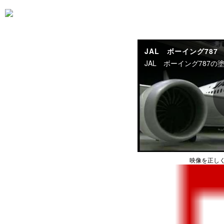
JAL ボーイング787
映像を正し