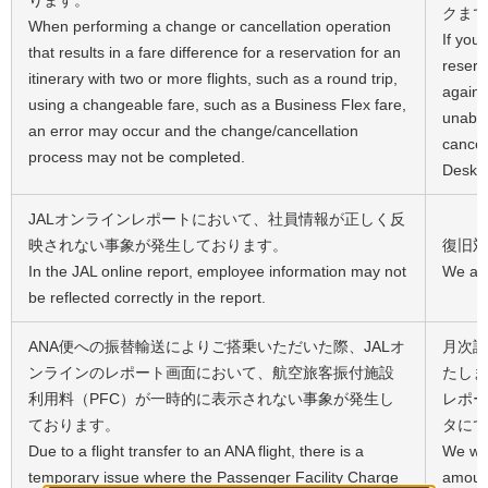
ります。
クまで
When performing a change or cancellation operation
If you
that results in a fare difference for a reservation for an
reserva
itinerary with two or more flights, such as a round trip,
again 
using a changeable fare, such as a Business Flex fare,
unable
an error may occur and the change/cancellation
cancel
process may not be completed.
Desk.
JALオンラインレポートにおいて、社員情報が正しく反
映されない事象が発生しております。
復旧対
In the JAL online report, employee information may not
We are
be reflected correctly in the report.
ANA便への振替輸送によりご搭乗いただいた際、JALオ
月次請
ンラインのレポート画面において、航空旅客振付施設
たしま
利用料（PFC）が一時的に表示されない事象が発生し
レポー
ております。
タにて
Due to a flight transfer to an ANA flight, there is a
We wil
temporary issue where the Passenger Facility Charge
amount