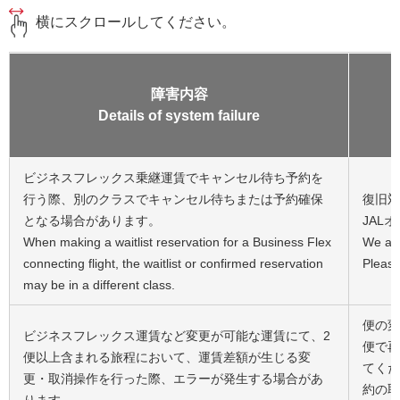
横にスクロールしてください。
障害内容
Details of system failure
ビジネスフレックス乗継運賃でキャンセル待ち予約を
行う際、別のクラスでキャンセル待ちまたは予約確保
復旧対
となる場合があります。
JAL
When making a waitlist reservation for a Business Flex
We are
connecting flight, the waitlist or confirmed reservation
Please
may be in a different class.
便の変
ビジネスフレックス運賃など変更が可能な運賃にて、2
便で再
便以上含まれる旅程において、運賃差額が生じる変
てくだ
更・取消操作を行った際、エラーが発生する場合があ
約の取