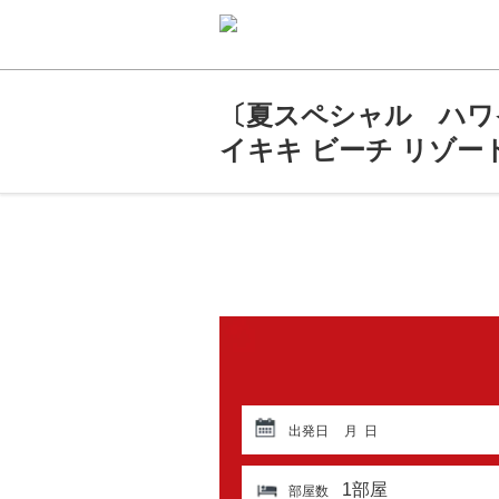
〔夏スペシャル ハワ
イキキ ビーチ リゾ
出発日
月
日
1
部屋
部屋数