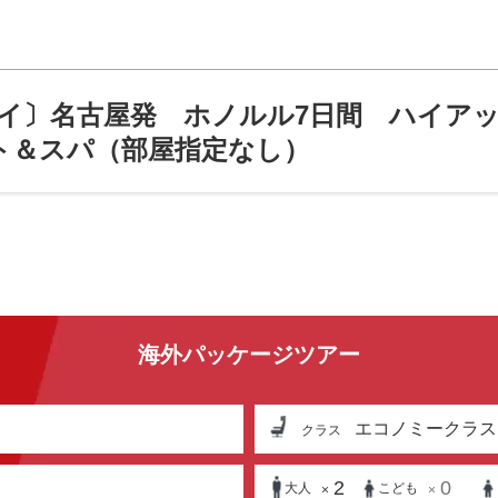
イ〕名古屋発 ホノルル7日間 ハイアッ
ート＆スパ（部屋指定なし）
海外パッケージツアー
エコノミークラス
クラス
2
0
大人
こども
×
×