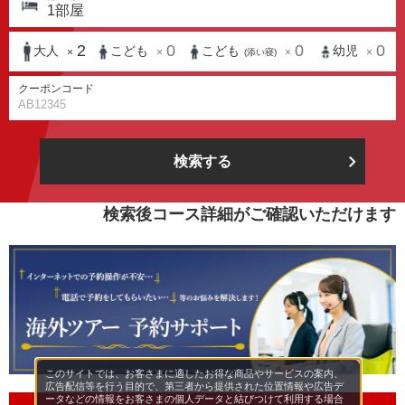
1
部屋
2
0
0
0
大人
こども
こども
幼児
×
×
×
×
(添い寝)
クーポンコード
検索する
検索後コース詳細がご確認いただけます
このサイトでは、お客さまに適したお得な商品やサービスの案内、
広告配信等を行う目的で、第三者から提供された位置情報や広告デ
ータなどの情報をお客さまの個人データと結びつけて利用する場合